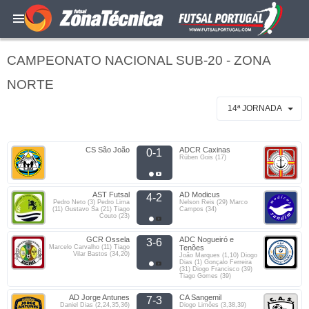
CAMPEONATO NACIONAL SUB-20 - ZONA
NORTE
14ª JORNADA
CS São João
ADCR Caxinas
0-1
Rúben Gois (17)
AST Futsal
AD Modicus
4-2
Pedro Neto (3) Pedro Lima
Nelson Reis (29) Marco
(11) Gustavo Sa (21) Tiago
Campos (34)
Couto (23)
GCR Ossela
ADC Nogueiró e
3-6
Marcelo Carvalho (11) Tiago
Tenões
Vilar Bastos (34,20)
João Marques (1,10) Diogo
Dias (1) Gonçalo Ferreira
(31) Diogo Francisco (39)
Tiago Gomes (39)
AD Jorge Antunes
CA Sangemil
7-3
Daniel Dias (2,24,35,36)
Diogo Limões (3,38,39)