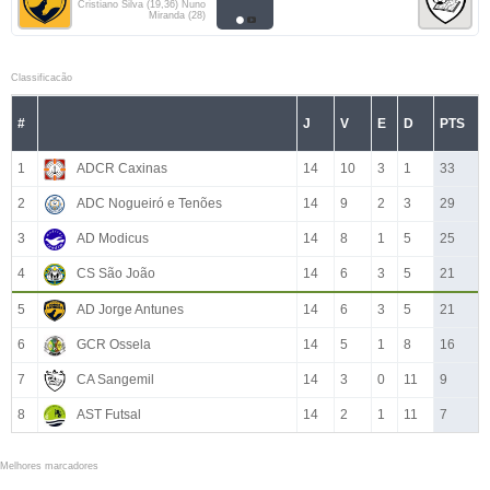
Cristiano Silva (19,36) Nuno
Miranda (28)
Classificacão
#
J
V
E
D
PTS
1
ADCR Caxinas
14
10
3
1
33
2
ADC Nogueiró e Tenões
14
9
2
3
29
3
AD Modicus
14
8
1
5
25
4
CS São João
14
6
3
5
21
5
AD Jorge Antunes
14
6
3
5
21
6
GCR Ossela
14
5
1
8
16
7
CA Sangemil
14
3
0
11
9
8
AST Futsal
14
2
1
11
7
Melhores marcadores