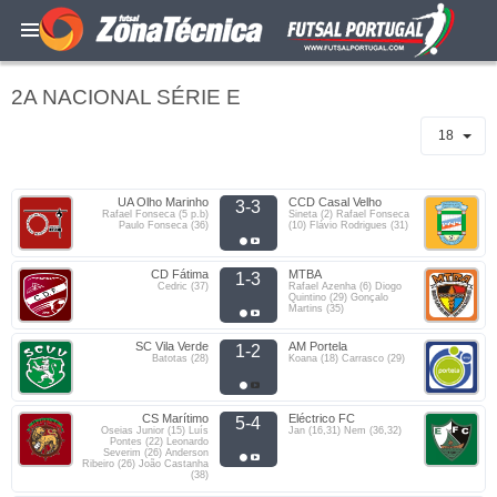
2A NACIONAL SÉRIE E
18
UA Olho Marinho
CCD Casal Velho
3-3
Rafael Fonseca (5 p.b)
Sineta (2) Rafael Fonseca
Paulo Fonseca (36)
(10) Flávio Rodrigues (31)
CD Fátima
MTBA
1-3
Cedric (37)
Rafael Azenha (6) Diogo
Quintino (29) Gonçalo
Martins (35)
SC Vila Verde
AM Portela
1-2
Batotas (28)
Koana (18) Carrasco (29)
CS Marítimo
Eléctrico FC
5-4
Oseias Junior (15) Luís
Jan (16,31) Nem (36,32)
Pontes (22) Leonardo
Severim (26) Anderson
Ribeiro (26) João Castanha
(38)