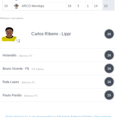
10
ARCD Mendiga
18
3
1
14
10
Melhores marcadores
Carlos Ribeiro - Lippi
20
Holandês
16
Eléctrico FC
Bruno Vicente - Fã
16
CD Fátima
Rafa Lopes
16
Eléctrico FC
Paulo Paixão
15
Eléctrico FC