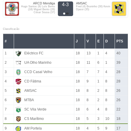
ARCD Mendiga
AMSAC
4-3
Hugo Santos (9) Luís Bento
Fred (4) Bruninho (30) Kevin
(18) Miguel Bento (26)
Djassi (35)
César Sousa (37)
Classificacão
#
J
V
E
D
PTS
1
Eléctrico FC
18
13
1
4
40
2
UA Olho Marinho
18
11
6
1
39
3
CCD Casal Velho
18
7
7
4
28
4
CD Fátima
18
9
1
8
28
5
AMSAC
18
8
2
8
26
6
MTBA
18
8
2
8
26
7
SC Vila Verde
18
6
4
8
22
8
CS Marítimo
18
5
3
10
18
9
AM Portela
18
4
5
9
17