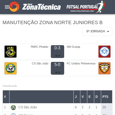
MANUTENÇÃO ZONA NORTE JUNIORES B
6ª JORNADA
PARC-Pindelo
AM Granja
0-3
CS São João
FC Unidos Pinheirense
5-0
Classificacão
#
J
V
E
D
PTS
1
CS São João
6
3
2
1
20