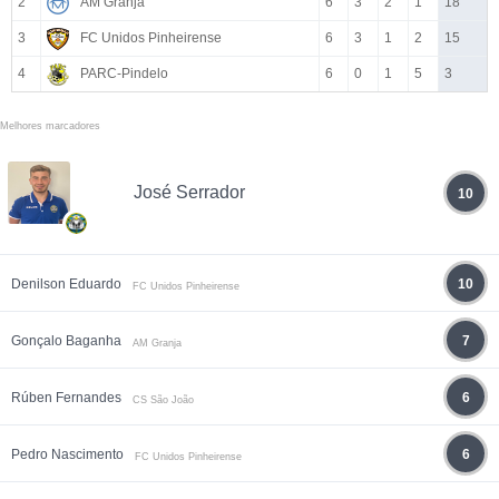
2
AM Granja
6
3
2
1
18
3
FC Unidos Pinheirense
6
3
1
2
15
4
PARC-Pindelo
6
0
1
5
3
Melhores marcadores
José Serrador
10
Denilson Eduardo
10
FC Unidos Pinheirense
Gonçalo Baganha
7
AM Granja
Rúben Fernandes
6
CS São João
Pedro Nascimento
6
FC Unidos Pinheirense