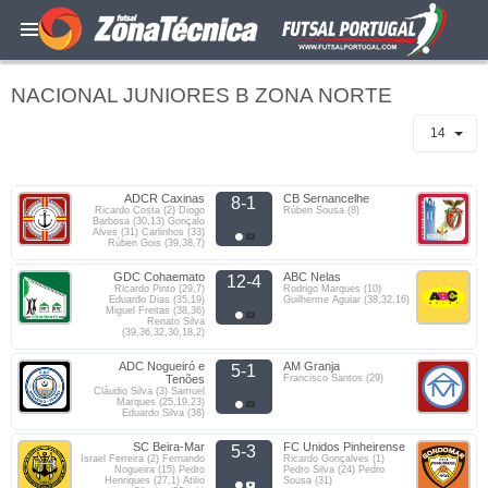
NACIONAL JUNIORES B ZONA NORTE
14
ADCR Caxinas
CB Sernancelhe
8-1
Ricardo Costa (2) Diogo
Rúben Sousa (8)
Barbosa (30,13) Gonçalo
Alves (31) Carlinhos (33)
Rúben Gois (39,38,7)
GDC Cohaemato
ABC Nelas
12-4
Ricardo Pinto (29,7)
Rodrigo Marques (10)
Eduardo Dias (35,19)
Guilherme Aguiar (38,32,16)
Miguel Freitas (38,36)
Renato Silva
(39,36,32,30,18,2)
ADC Nogueiró e
AM Granja
5-1
Tenões
Francisco Santos (29)
Cláudio Silva (3) Samuel
Marques (25,19,23)
Eduardo Silva (38)
SC Beira-Mar
FC Unidos Pinheirense
5-3
Israel Ferreira (2) Fernando
Ricardo Gonçalves (1)
Nogueira (15) Pedro
Pedro Silva (24) Pedro
Henriques (27,1) Atilio
Sousa (31)