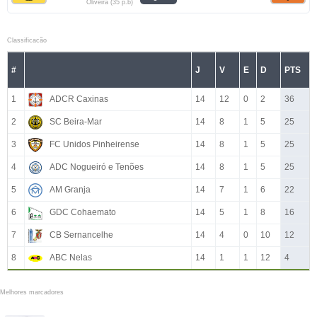
Oliveira (35 p.b)
Classificacão
#
J
V
E
D
PTS
1
ADCR Caxinas
14
12
0
2
36
2
SC Beira-Mar
14
8
1
5
25
3
FC Unidos Pinheirense
14
8
1
5
25
4
ADC Nogueiró e Tenões
14
8
1
5
25
5
AM Granja
14
7
1
6
22
6
GDC Cohaemato
14
5
1
8
16
7
CB Sernancelhe
14
4
0
10
12
8
ABC Nelas
14
1
1
12
4
Melhores marcadores