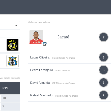
Melhores marcadores
Jacaré
7
Lucas Oliveira
3
Futsal Clube Azeméis
Pedro Laranjeira
3
PARC-Pindelo
ver tabela completa
David Almeida
3
CP Miranda do Corvo
PTS
Rafael Machado
2
Futsal Clube Azeméis
18
9