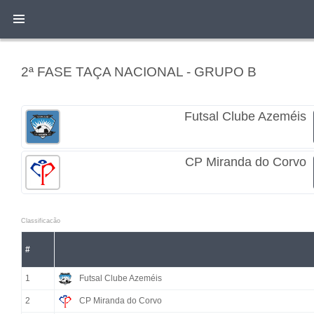
2ª FASE TAÇA NACIONAL - GRUPO B
Futsal Clube Azeméis
CP Miranda do Corvo
Classificacão
#
1
Futsal Clube Azeméis
2
CP Miranda do Corvo