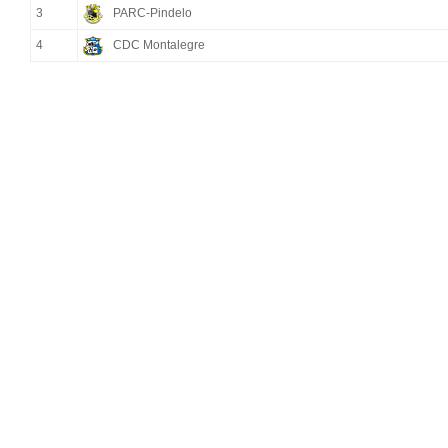
3
PARC-Pindelo
4
CDC Montalegre