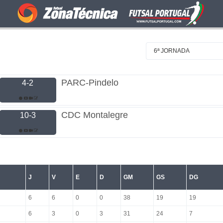
6ª JORNADA
PARC-Pindelo
4-2
CDC Montalegre
10-3
J
V
E
D
GM
GS
DG
6
6
0
0
38
19
19
6
3
0
3
31
24
7