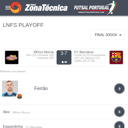
LNFS PLAYOFF
FINAL JOGO4
ElPozo Murcia
FC Barcelona
3-7
Pito (13) Fernando (29)
Ferrão (4,22) Esquerdinha
Andresito (35)
(15) Léo Santana (17)
Adolfo (25,37,38)
Melhores marcadores
Ferrão
9
Álex
8
ElPozo Murcia
Esquerdinha
6
FC Barcelona