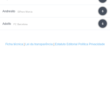
Andresito
6
ElPozo Murcia
Adolfo
6
FC Barcelona
Ficha técnica
|
Lei da transparência
|
Estatuto Editorial
Politica Privacidade