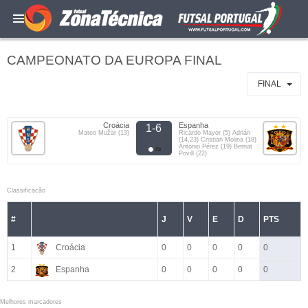
CAMPEONATO DA EUROPA FINAL
FINAL
Croácia
Espanha
1-6
Mateo Mužar (13)
Ricardo Mayor (5) Adrián
(14,23) Cristian Molina (18)
Antonio Pérez (19) Bernat
Povill (22)
Classificacão
#
J
V
E
D
PTS
1
Croácia
0
0
0
0
0
2
Espanha
0
0
0
0
0
Melhores marcadores