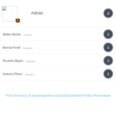
Adrián
2
Mateo Mužar
1
Croácia
Bernat Povill
1
Espanha
Ricardo Mayor
1
Espanha
Antonio Pérez
1
Espanha
Ficha técnica
|
Lei da transparência
|
Estatuto Editorial
Politica Privacidade