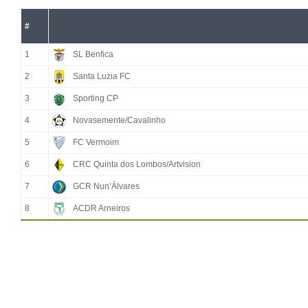
#
1
SL Benfica
2
Santa Luzia FC
3
Sporting CP
4
Novasemente/Cavalinho
5
FC Vermoim
6
CRC Quinta dos Lombos/Artvision
7
GCR Nun’Álvares
8
ACDR Arneiros