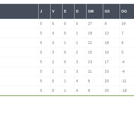
J
V
E
D
GM
GS
DG
5
5
0
0
27
8
19
5
4
0
1
19
12
7
5
3
1
1
22
18
4
5
3
0
2
15
10
5
5
2
0
3
13
17
-4
5
1
1
3
11
15
-4
5
0
1
4
9
20
-11
5
0
1
4
9
25
-16