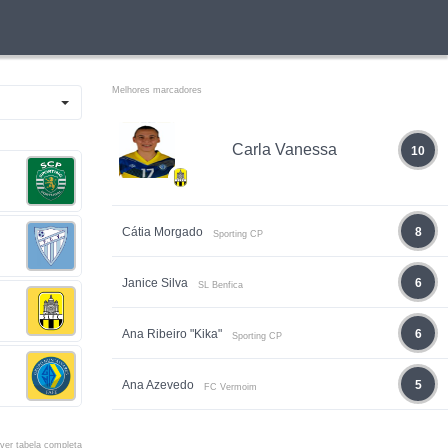
Melhores marcadores
Carla Vanessa
10
Cátia Morgado
8
Sporting CP
Janice Silva
6
SL Benfica
Ana Ribeiro "Kika"
6
Sporting CP
Ana Azevedo
5
FC Vermoim
ver tabela completa