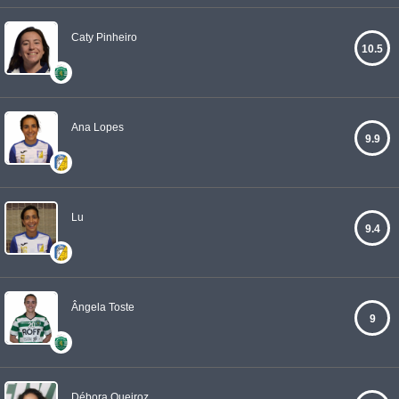
Caty Pinheiro
10.5
Ana Lopes
9.9
Lu
9.4
Ângela Toste
9
Débora Queiroz