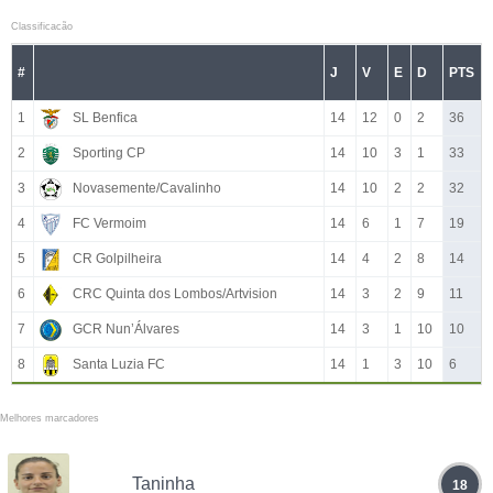
Classificacão
#
J
V
E
D
PTS
1
SL Benfica
14
12
0
2
36
2
Sporting CP
14
10
3
1
33
3
Novasemente/Cavalinho
14
10
2
2
32
4
FC Vermoim
14
6
1
7
19
5
CR Golpilheira
14
4
2
8
14
6
CRC Quinta dos Lombos/Artvision
14
3
2
9
11
7
GCR Nun’Álvares
14
3
1
10
10
8
Santa Luzia FC
14
1
3
10
6
Melhores marcadores
Taninha
18