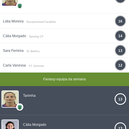
Lidia Moreira
16
Novasemente/Cavalinho
Cátia Morgado
14
Sporting CP
Sara Ferreira
13
SL Benfica
Carla Vanessa
12
FC Vermoim
Fantasy
equipa da semana
Taninha
13
Cátia Morgado
13