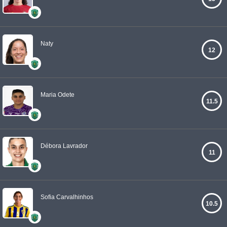
Naty
12
Maria Odete
11.5
Débora Lavrador
11
Sofia Carvalhinhos
10.5