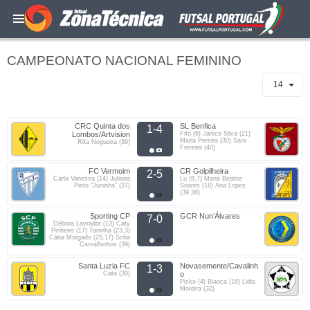
CAMPEONATO NACIONAL FEMININO
14
CRC Quinta dos
SL Benfica
1-4
Lombos/Artvision
Fifó (6) Janice Silva (21)
Maria Pereira (30) Sara
Rita Nogueira (39)
Ferreira (40)
FC Vermoim
CR Golpilheira
2-5
Carla Vanessa (14) Juliana
Lu (8,7) Maria Beatriz
Pinto "Juninha" (37)
Soares (18) Ana Lopes
(39,38)
Sporting CP
GCR Nun’Álvares
7-0
Débora Lavrador (13) Caty
Pinheiro (17) Taninha (23,3)
Cátia Morgado (25,17) Sofia
Carvalhinhos (39)
Santa Luzia FC
Novasemente/Cavalinh
1-3
Cata (30)
o
Pisko (4) Bianca (18) Lidia
Moreira (32)