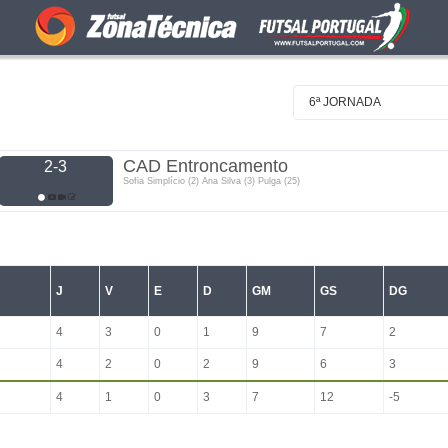
6ª JORNADA
CAD Entroncamento
2-3
Sofia Simplício (2) Ana Silva (3) Pulga (25)
J
V
E
D
GM
GS
DG
4
3
0
1
9
7
2
4
2
0
2
9
6
3
4
1
0
3
7
12
-5