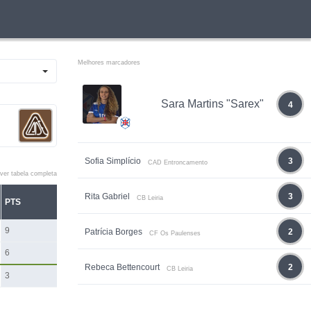
Melhores marcadores
Sara Martins "Sarex"
4
Sofia Simplício
3
CAD Entroncamento
ver tabela completa
Rita Gabriel
3
CB Leiria
PTS
9
Patrícia Borges
2
CF Os Paulenses
6
Rebeca Bettencourt
2
CB Leiria
3