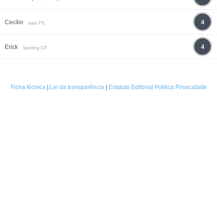
Cecílio
4
Inter FS
Erick
4
Sporting CP
Ficha técnica
|
Lei da transparência
|
Estatuto Editorial
Politica Privacidade