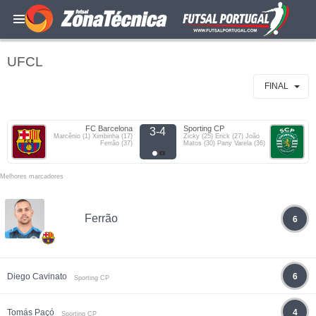
UFCL
FINAL
FC Barcelona
Sporting CP
3-4
Marcênio (1) Ximbinha (17)
Zicky (25) Erick (27) João
Ferrão (37)
Matos (30) Pany Varela (36)
Melhores marcadores
Ferrão
6
Diego Cavinato
6
Sporting CP
Tomás Paçó
4
Sporting CP