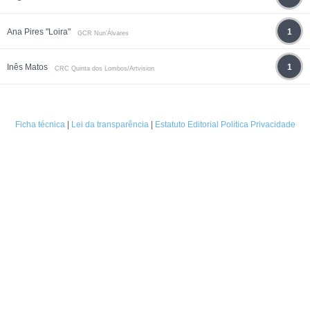
Ana Pires "Loira"
1
GCR Nun’Álvares
Inês Matos
1
CRC Quinta dos Lombos/Artvision
Ficha técnica
|
Lei da transparência
|
Estatuto Editorial
Politica Privacidade