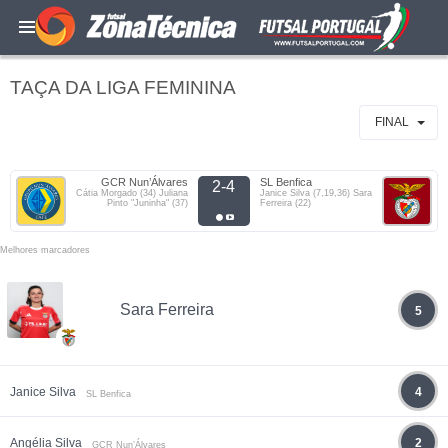
TAÇA DA LIGA FEMININA
FINAL
GCR Nun’Álvares
SL Benfica
2-4
Cátia Morgado (34) Juliana
Janice Silva (7,19,36) Sara
Pinto "Juninha" (37)
Ferreira (22)
Melhores marcadores
Sara Ferreira
5
Janice Silva
4
SL Benfica
Angélia Silva
2
GCR Nun’Álvares