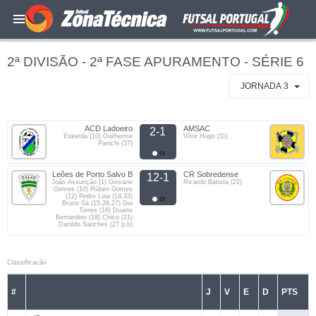
2ª DIVISÃO - 2ª FASE APURAMENTO - SÉRIE 6
JORNADA 3
ACD Ladoeiro
AMSAC
2-1
Eskerda (10) Guilherme
Vítor Hugo (11)
Panichi (37)
Leões de Porto Salvo B
CR Sobredense
12-1
João Assunção (1) Giovane
Ricardo Batista (22)
Gomes (10) Rúben Gomes
(12) Pedro Loia (14,33)
Bruno Sá (15,26,27) Gui
Torres (16) Duarte
Bernardino (18) Chico (21)
Danildo Sanches (27 p.b)
Classificacão
#
J
V
E
D
PTS