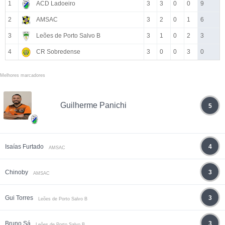
1
ACD Ladoeiro
3
3
0
0
9
2
AMSAC
3
2
0
1
6
3
Leões de Porto Salvo B
3
1
0
2
3
4
CR Sobredense
3
0
0
3
0
Melhores marcadores
Guilherme Panichi
5
Isaías Furtado
4
AMSAC
Chinoby
3
AMSAC
Gui Torres
3
Leões de Porto Salvo B
Bruno Sá
3
Leões de Porto Salvo B