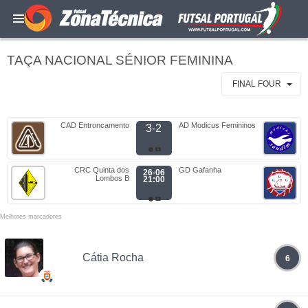
TAÇA NACIONAL SÉNIOR FEMININA
FINAL FOUR
CAD Entroncamento
AD Modicus Femininos
3-2
CRC Quinta dos
GD Gafanha
26-06
Lombos B
21:00
Melhores marcadores
Cátia Rocha
6