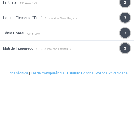
Li Júnior
3
CD Aves 1930
Isaltina Clemente "Tina"
3
Académico Alves Roçadas
Tânia Cabral
3
CP Freixo
Matilde Figueiredo
3
CRC Quinta dos Lombos B
Ficha técnica
|
Lei da transparência
|
Estatuto Editorial
Politica Privacidade