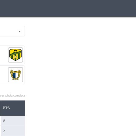
ver tabela completa
PTS
9
6