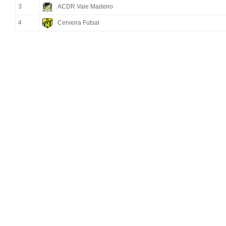
3
ACDR Vale Madeiro
4
Cerveira Futsal