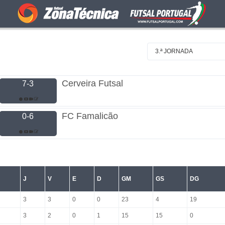
3.ª JORNADA
Cerveira Futsal
7-3
FC Famalicão
0-6
J
V
E
D
GM
GS
DG
3
3
0
0
23
4
19
3
2
0
1
15
15
0