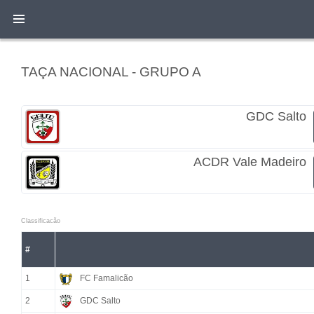
TAÇA NACIONAL - GRUPO A
GDC Salto
ACDR Vale Madeiro
Classificacão
#
1
FC Famalicão
2
GDC Salto