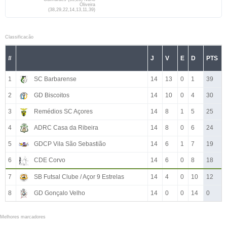
Oliveira
(38,29,22,14,13,11,39)
Classificacão
#
J
V
E
D
PTS
1
SC Barbarense
14
13
0
1
39
2
GD Biscoitos
14
10
0
4
30
3
Remédios SC Açores
14
8
1
5
25
4
ADRC Casa da Ribeira
14
8
0
6
24
5
GDCP Vila São Sebastião
14
6
1
7
19
6
CDE Corvo
14
6
0
8
18
7
SB Futsal Clube / Açor 9 Estrelas
14
4
0
10
12
8
GD Gonçalo Velho
14
0
0
14
0
Melhores marcadores