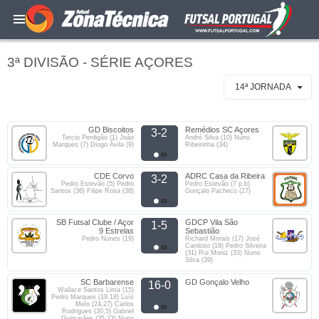
3ª DIVISÃO - SÉRIE AÇORES
14ª JORNADA
GD Biscoitos
Remédios SC Açores
3-2
Tercio Perdigão (1) João
André Silva (10) Nuno
Marques (7) Diogo Ávila (9)
Ribeirinha (34)
CDE Corvo
ADRC Casa da Ribeira
3-2
Pedro Estevão (5) Pedro
Pedro Estevão (7 p.b)
Santos (36) Filipe Rosa (38)
Gonçalo Pacheco (27)
SB Futsal Clube / Açor
GDCP Vila São
1-5
9 Estrelas
Sebastião
Pedro Nunes (19)
Richard Morais (17) José
Cardoso (18) Pedro Silveira
(31) Rui Moniz (33) Nuno
Silva (39)
SC Barbarense
GD Gonçalo Velho
16-0
Wallace Santos Lima (15)
Pedro Marques (19,18) Luís
Melo (24,27) Carlos
Rodrigues (30,5) Gabriel
Guimarães (35,23) Nuno