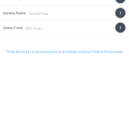
Daniela Nobre
7
GD Estoril Praia
Joana Costa
7
AEIS Técnico
Ficha técnica
|
Lei da transparência
|
Estatuto Editorial
Politica Privacidade