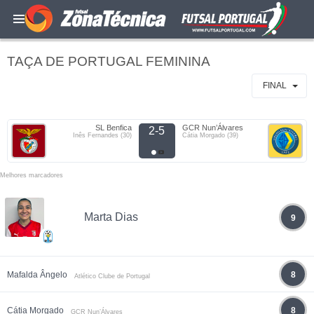
TAÇA DE PORTUGAL FEMININA
FINAL
SL Benfica
GCR Nun’Álvares
2-5
Inês Fernandes (30)
Cátia Morgado (39)
Melhores marcadores
Marta Dias
9
Mafalda Ângelo
8
Atlético Clube de Portugal
Cátia Morgado
8
GCR Nun’Álvares