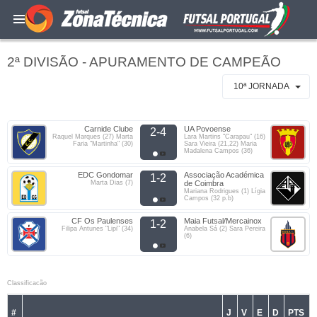
2ª DIVISÃO - APURAMENTO DE CAMPEÃO
10ª JORNADA
Carnide Clube
UA Povoense
2-4
Raquel Marques (27) Marta
Lara Martins "Carapau" (16)
Faria "Martinha" (30)
Sara Vieira (21,22) Maria
Madalena Campos (36)
EDC Gondomar
Associação Académica
1-2
Marta Dias (7)
de Coimbra
Mariana Rodrigues (1) Lígia
Campos (32 p.b)
CF Os Paulenses
Maia Futsal/Mercainox
1-2
Filipa Antunes "Lipi" (34)
Anabela Sá (2) Sara Pereira
(6)
Classificacão
#
J
V
E
D
PTS