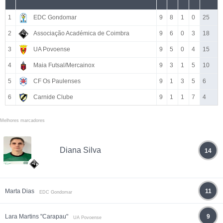
1
EDC Gondomar
9
8
1
0
25
2
Associação Académica de Coimbra
9
6
0
3
18
3
UA Povoense
9
5
0
4
15
4
Maia Futsal/Mercainox
9
3
1
5
10
5
CF Os Paulenses
9
1
3
5
6
6
Carnide Clube
9
1
1
7
4
Melhores marcadores
Diana Silva
14
Marta Dias
11
EDC Gondomar
Lara Martins "Carapau"
9
UA Povoense