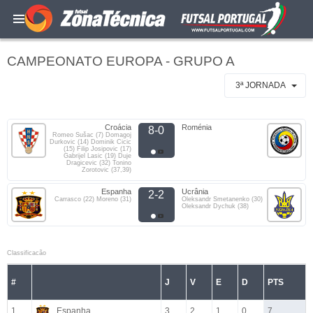
CAMPEONATO EUROPA - GRUPO A
3ª JORNADA
Croácia
Roménia
8-0
Romeo Sušac (7) Domagoj
Durkovic (14) Dominik Cicic
(15) Filip Josipovic (17)
Gabrijel Lasic (19) Duje
Dragicevic (32) Tonino
Zorotovic (37,39)
Espanha
Ucrânia
2-2
Carrasco (22) Moreno (31)
Oleksandr Smetanenko (30)
Oleksandr Dychuk (38)
Classificacão
#
J
V
E
D
PTS
1
Espanha
3
2
1
0
7