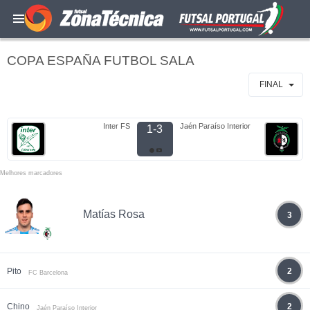
COPA ESPAÑA FUTBOL SALA
FINAL
Inter FS
Jaén Paraíso Interior
1-3
Melhores marcadores
Matías Rosa
3
Pito
2
FC Barcelona
Chino
2
Jaén Paraíso Interior