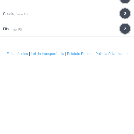
Cecílio
2
Inter FS
Fits
2
Inter FS
Ficha técnica
|
Lei da transparência
|
Estatuto Editorial
Politica Privacidade