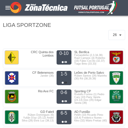
LIGA SPORTZONE
26
CRC Quinta dos
SL Benfica
0-10
Lombos
Fernandinho (2,3,34,36)
Raúl Campos (4) Robinho
(16) Fábio Cecílio (32,37)
Tiago Brito (33,33)
CF Belenenses
Leões de Porto Salvo
1-5
Jander (36)
Rúben Santos (26) Marinho
(30) Ré (38,29,39)
Rio Ave FC
Sporting CP
0-6
Rodolfo Fortino (1) Pedro
Cary (10) Pany Varela
(23,13) Deo (35) Edgar
Varela (36)
GD Fabril
AD Fundão
6-5
Rúben Domingues (6)
Peléh (10) Ricardo Pinto
Yulián Díaz (25,12) André
(18,4) Frederico Nunes -
Silva (28) Elvis Luz (38,13)
Kiko (32) Mário Freitas (40)