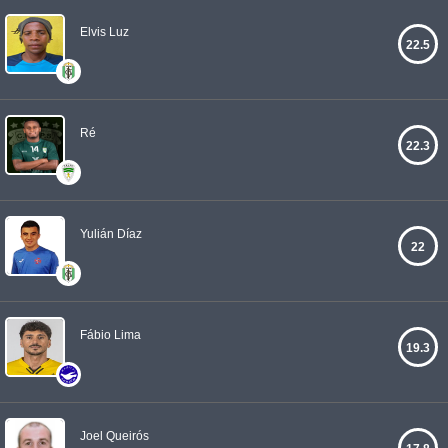
Elvis Luz
22.5
Ré
22.3
Yulián Díaz
22
Fábio Lima
19.3
Joel Queirós