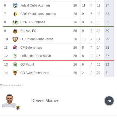
6
Futsal Cube Azeméis
26
11
4
11
37
7
CRC Quinta dos Lombos
26
9
5
12
32
8
CCRD Burinhosa
26
9
4
13
31
9
Rio Ave FC
26
9
3
14
30
10
FC Unidos Pinheirense
26
10
2
14
29
11
CF Belenenses
26
8
4
14
28
12
Leões de Porto Salvo
26
8
3
15
27
13
GD Fabril
26
6
4
16
22
14
CD Aves/Emeserv.pt
26
2
2
22
8
Melhores marcadores
Deives Moraes
28