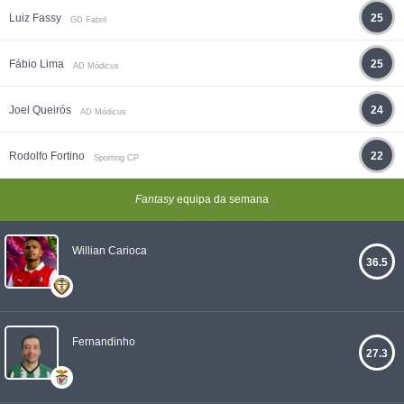
Luiz Fassy
25
GD Fabril
Fábio Lima
25
AD Módicus
Joel Queirós
24
AD Módicus
Rodolfo Fortino
22
Sporting CP
Fantasy
equipa da semana
Willian Carioca
36.5
Fernandinho
27.3