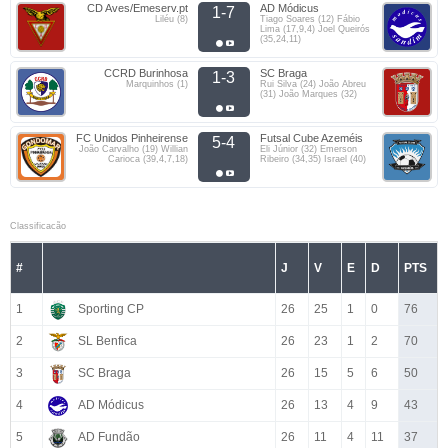
CD Aves/Emeserv.pt
AD Módicus
1-7
Liléu (8)
Tiago Soares (12) Fábio
Lima (17,9,4) Joel Queirós
(35,24,11)
CCRD Burinhosa
SC Braga
1-3
Marquinhos (1)
Rui Silva (24) João Abreu
(31) João Marques (32)
FC Unidos Pinheirense
Futsal Cube Azeméis
5-4
João Carvalho (19) Willian
Eli Júnior (32) Emerson
Carioca (39,4,7,18)
Ribeiro (34,35) Israel (40)
Classificacão
#
J
V
E
D
PTS
1
Sporting CP
26
25
1
0
76
2
SL Benfica
26
23
1
2
70
3
SC Braga
26
15
5
6
50
4
AD Módicus
26
13
4
9
43
5
AD Fundão
26
11
4
11
37