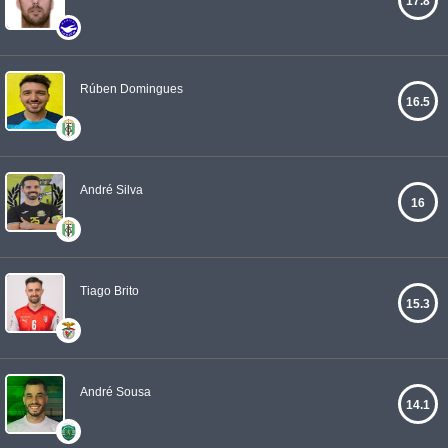
17.8
Rúben Domingues
16.5
André Silva
16
Tiago Brito
15.3
André Sousa
14.1