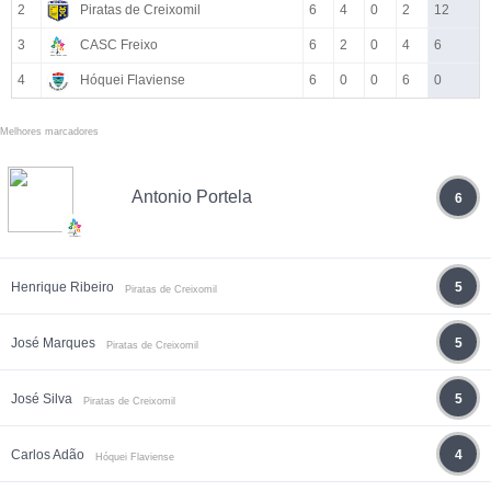
2
Piratas de Creixomil
6
4
0
2
12
3
CASC Freixo
6
2
0
4
6
4
Hóquei Flaviense
6
0
0
6
0
Melhores marcadores
Antonio Portela
6
Henrique Ribeiro
5
Piratas de Creixomil
José Marques
5
Piratas de Creixomil
José Silva
5
Piratas de Creixomil
Carlos Adão
4
Hóquei Flaviense