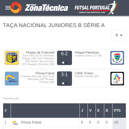
TAÇA NACIONAL JUNIORES B SÉRIE A
6
Piratas de Creixomil
Hóquei Flaviense
6-2
José Silva (8,10) Henrique
Leandro Gama (17,39)
Ribeiro (18) José Marques
(30) Alvaro Vasconcelos
(37) Joaquim Monteiro (38)
Póvoa Futsal
CASC Freixo
3-1
Cristiano Ramires (12) José
Antonio Portela (25)
Machado (24) Ricardo
Ferreira (39)
Classificacão
#
J
V
E
D
PTS
1
Póvoa Futsal
6
6
0
0
18