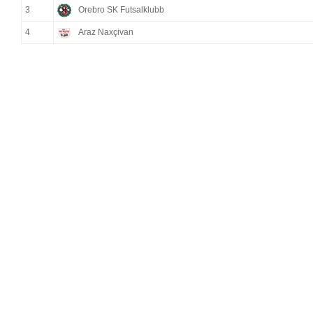
3
Orebro SK Futsalklubb
4
Araz Naxçivan