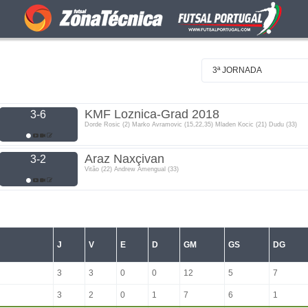
3ª JORNADA
KMF Loznica-Grad 2018
3-6
Dorde Rosic (2) Marko Avramovic (15,22,35) Mladen Kocic (21) Dudu (33)
Araz Naxçivan
3-2
Vitão (22) Andrew Amengual (33)
J
V
E
D
GM
GS
DG
3
3
0
0
12
5
7
3
2
0
1
7
6
1