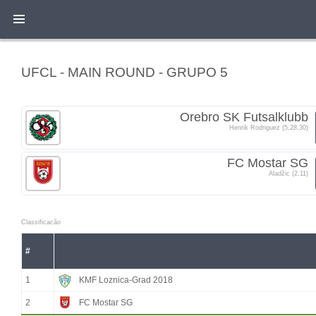
UFCL - MAIN ROUND - GRUPO 5
Orebro SK Futsalklubb
Henrik Rodriguez (5,28,30)
FC Mostar SG
Aladžic (2,11)
Classificacão
#
1
KMF Loznica-Grad 2018
2
FC Mostar SG