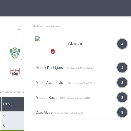
Melhores marcadores
Aladžic
4
Henrik Rodriguez
4
Orebro SK Futsalklubb
Marko Avramovic
3
KMF Loznica-Grad 2018
ver tabela completa
Mladen Kocic
3
KMF Loznica-Grad 2018
PTS
Dias Alves
3
Orebro SK Futsalklubb
9
6