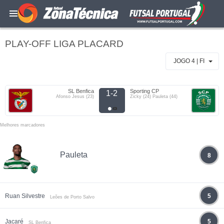
PLAY-OFF LIGA PLACARD
JOGO 4 | FI
SL Benfica
Sporting CP
1-2
Afonso Jesus (23)
Zicky (24) Pauleta (44)
Melhores marcadores
Pauleta
8
Ruan Silvestre
5
Leões de Porto Salvo
Jacaré
5
SL Benfica