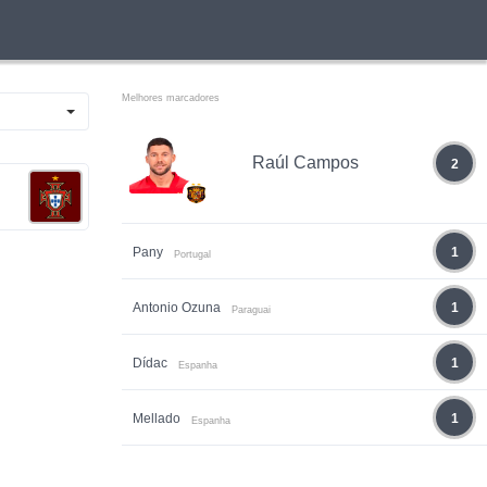
Melhores marcadores
Raúl Campos
2
Pany
1
Portugal
Antonio Ozuna
1
Paraguai
Dídac
1
Espanha
Mellado
1
Espanha