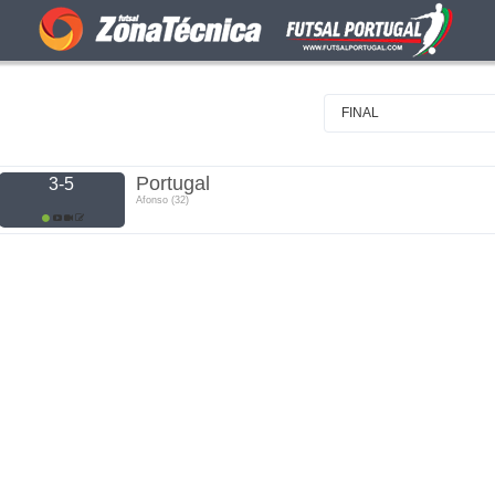
FINAL
Portugal
3-5
Afonso (32)