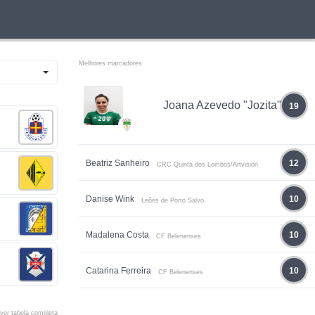
Melhores marcadores
Joana Azevedo "Jozita"
19
Beatriz Sanheiro
12
CRC Quinta dos Lombos/Artvision
Danise Wink
10
Leões de Porto Salvo
Madalena Costa
10
CF Belenenses
Catarina Ferreira
10
CF Belenenses
ver tabela completa