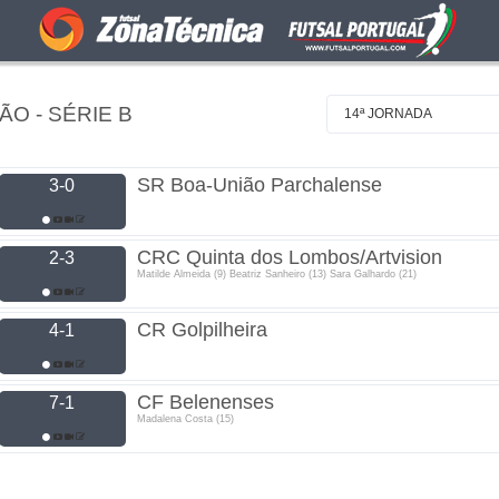
O - SÉRIE B
14ª JORNADA
SR Boa-União Parchalense
3-0
CRC Quinta dos Lombos/Artvision
2-3
Matilde Almeida (9) Beatriz Sanheiro (13) Sara Galhardo (21)
CR Golpilheira
4-1
CF Belenenses
7-1
Madalena Costa (15)