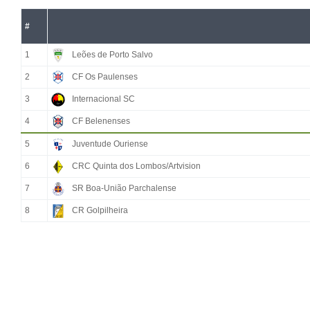
#
1
Leões de Porto Salvo
2
CF Os Paulenses
3
Internacional SC
4
CF Belenenses
5
Juventude Ouriense
6
CRC Quinta dos Lombos/Artvision
7
SR Boa-União Parchalense
8
CR Golpilheira