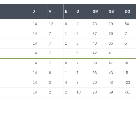
J
V
E
D
GM
GS
DG
14
12
0
2
73
19
54
14
7
1
6
37
30
7
14
7
1
6
40
35
5
14
7
1
6
42
41
1
14
7
0
7
39
47
-8
14
6
1
7
38
43
-5
14
3
4
7
20
43
-23
14
2
2
10
28
59
-31