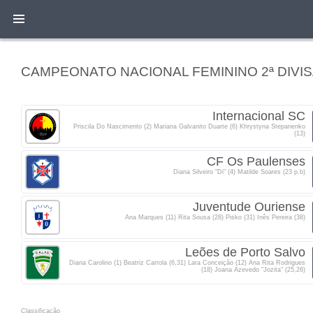
CAMPEONATO NACIONAL FEMININO 2ª DIVISÃ
Internacional SC
Priscila Do Nascimento (2) Mariana Galvanito Duarte (6) Khrystyna Stepanenko
(13)
CF Os Paulenses
Diana Silveiro "Di" (4) Matilde Soares (23 p.b)
Juventude Ouriense
Ana Marques (11) Rita Sousa (28) Pisko (31) Inês Pereira (38)
Leões de Porto Salvo
Diana Carolino (1) Beatriz Carrola (6,31) Lara Conceição (12) Ana Rita Rodrigues
(18) Joana Azevedo "Jozita" (25,26)
Classificacão