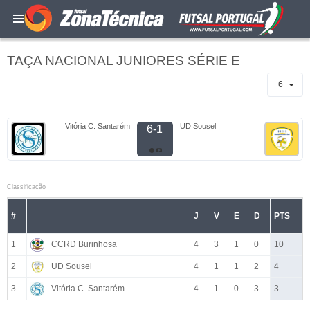
TAÇA NACIONAL JUNIORES SÉRIE E
6
Vitória C. Santarém
UD Sousel
6-1
Classificacão
#
J
V
E
D
PTS
1
CCRD Burinhosa
4
3
1
0
10
2
UD Sousel
4
1
1
2
4
3
Vitória C. Santarém
4
1
0
3
3