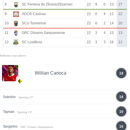
8
SC Ferreira do Zêzere/Zêzerovo
22
9
0
13
27
9
ADCR Caxinas
22
6
4
12
22
10
SCU Torreense
22
6
2
14
20
11
GRC Dínamo Sanjoanense
22
3
4
15
13
12
SC Lusitânia
22
3
3
16
12
Melhores marcadores
Willian Carioca
18
Sokolov
18
Sporting CP
Taynan
16
Sporting CP
Serginho
16
GRC Dínamo Sanjoanense