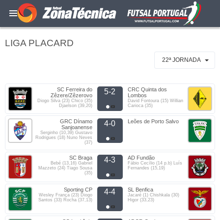
LIGA PLACARD
22ª JORNADA
SC Ferreira do
CRC Quinta dos
5-2
Zêzere/Zêzerovo
Lombos
Diogo Silva (23) Chico (35)
David Fontoura (15) Willian
Djaelson (39,20)
Carioca (35)
GRC Dínamo
Leões de Porto Salvo
4-0
Sanjoanense
Serginho (10,39) Gustavo
Rodrigues (18) Nuno Neves
(37)
SC Braga
AD Fundão
4-3
Bebé (13,16) Gabriel
Fábio Cecílio (14 p.b) Luís
Mazzeto (24) Tiago Sousa
Fernandes (15,19)
(35)
Sporting CP
SL Benfica
4-4
Wesley França (23) Diogo
Jacaré (1) Chishkala (30)
Santos (33) Rocha (37,13)
Higor (33,23)