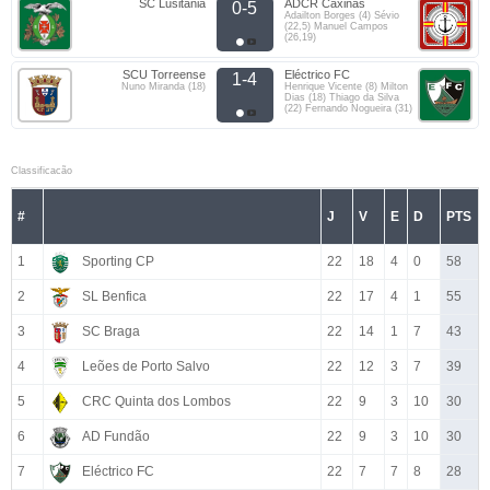
SC Lusitânia
ADCR Caxinas
0-5
Adailton Borges (4) Sévio
(22,5) Manuel Campos
(26,19)
SCU Torreense
Eléctrico FC
1-4
Nuno Miranda (18)
Henrique Vicente (8) Milton
Dias (18) Thiago da Silva
(22) Fernando Nogueira (31)
Classificacão
#
J
V
E
D
PTS
1
Sporting CP
22
18
4
0
58
2
SL Benfica
22
17
4
1
55
3
SC Braga
22
14
1
7
43
4
Leões de Porto Salvo
22
12
3
7
39
5
CRC Quinta dos Lombos
22
9
3
10
30
6
AD Fundão
22
9
3
10
30
7
Eléctrico FC
22
7
7
8
28