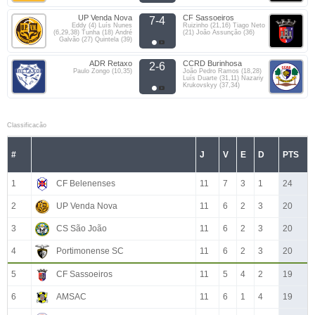
UP Venda Nova
CF Sassoeiros
7-4
Eddy (4) Luís Nunes
Ruizinho (21,16) Tiago Neto
(6,29,38) Tunha (18) André
(21) João Assunção (36)
Galvão (27) Quintela (39)
ADR Retaxo
CCRD Burinhosa
2-6
Paulo Zongo (10,35)
João Pedro Ramos (18,28)
Luís Duarte (31,11) Nazariy
Krukovskyy (37,34)
Classificacão
#
J
V
E
D
PTS
1
CF Belenenses
11
7
3
1
24
2
UP Venda Nova
11
6
2
3
20
3
CS São João
11
6
2
3
20
4
Portimonense SC
11
6
2
3
20
5
CF Sassoeiros
11
5
4
2
19
6
AMSAC
11
6
1
4
19