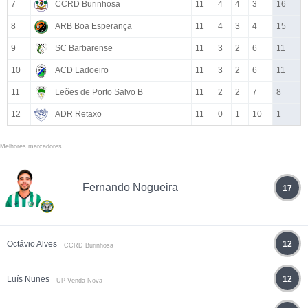
7
CCRD Burinhosa
11
4
4
3
16
8
ARB Boa Esperança
11
4
3
4
15
9
SC Barbarense
11
3
2
6
11
10
ACD Ladoeiro
11
3
2
6
11
11
Leões de Porto Salvo B
11
2
2
7
8
12
ADR Retaxo
11
0
1
10
1
Melhores marcadores
Fernando Nogueira
17
Octávio Alves
12
CCRD Burinhosa
Luís Nunes
12
UP Venda Nova