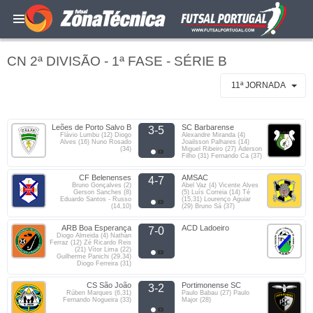
CN 2ª DIVISÃO - 1ª FASE - SÉRIE B
11ª JORNADA
Leões de Porto Salvo B
SC Barbarense
3-5
Flávio Lumbu (12) Diogo
Alexandre Miranda (4)
Alves (16) Nuno Rosado
Joailsson Palhares (14)
(34)
Miguel Ribeiro (27) Aderson
Filho (31) Fernando Ca (37)
CF Belenenses
AMSAC
4-7
Bruno Gonçalves (2)
Abel Vaz (4) Vicente Alves
Gerson Sanches (8)
(5) Luís Correia (14) Té
Eduardo Santos - Russo
(15,31) Lourenço Aguiar
(14,10)
(29) Bruno Sá (37)
ARB Boa Esperança
ACD Ladoeiro
7-0
Diogo Almeida (4) Nathan
Ferraz (12) Zé Ricardo Reis
(21) Vítor Lima (22)
Guilherme Panichi (29,34)
Diogo Ferreira (31)
CS São João
Portimonense SC
3-2
Rúben Marques (6,31)
Paulo Babau (27) Paulo
Fernando Nogueira (33)
Major (28)