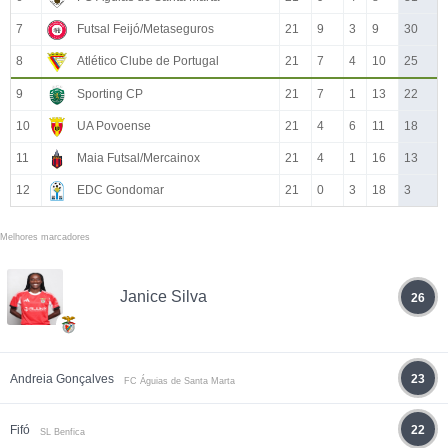
7
Futsal Feijó/Metaseguros
21
9
3
9
30
8
Atlético Clube de Portugal
21
7
4
10
25
9
Sporting CP
21
7
1
13
22
10
UA Povoense
21
4
6
11
18
11
Maia Futsal/Mercainox
21
4
1
16
13
12
EDC Gondomar
21
0
3
18
3
Melhores marcadores
Janice Silva
26
Andreia Gonçalves
23
FC Águias de Santa Marta
Fifó
22
SL Benfica