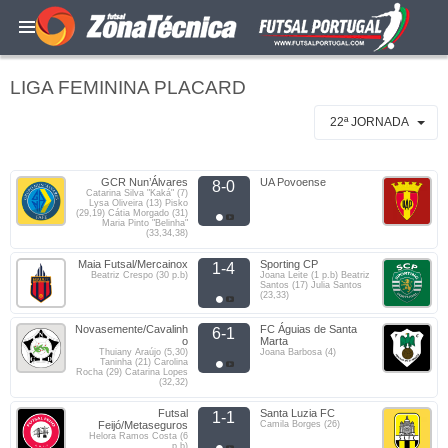
LIGA FEMININA PLACARD
22ª JORNADA
GCR Nun’Álvares
UA Povoense
8-0
Catarina Silva "Kaká" (7)
Lysa Oliveira (13) Pisko
(29,19) Cátia Morgado (31)
Maria Pinto "Belinha"
(33,34,38)
Maia Futsal/Mercainox
Sporting CP
1-4
Beatriz Crespo (30 p.b)
Joana Leite (1 p.b) Beatriz
Santos (17) Julia Santos
(23,33)
Novasemente/Cavalinh
FC Águias de Santa
6-1
o
Marta
Thuiany Araújo (5,30)
Joana Barbosa (4)
Taninha (21) Carolina
Rocha (29) Catarina Lopes
(32,32)
Futsal
Santa Luzia FC
1-1
Feijó/Metaseguros
Camila Borges (26)
Helora Ramos Costa (6
p.b)