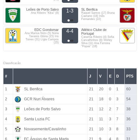
Leões de Porto Salvo
SL Benfica
1-3
Ana Ribeiro "Kika" (8)
Raquel Santos (17) Bruna
Caetano (18) Inês
Fernandes (22)
EDC Gondomar
Atlético Clube de
4-4
Ana Marisa Neto (5) Núria
Portugal
Tavares Glória (15) Iris
Catarina Ribeiro (4) Sofia
Torres (31) Lígia Campos
Carvalhinhos (8) Shirley
(35)
Silva (11) Ana Ferreira
"Popas" (18)
Classificacão
#
J
V
E
D
PTS
1
SL Benfica
21
20
0
1
60
2
GCR Nun’Álvares
21
18
0
3
54
3
Leões de Porto Salvo
21
12
2
7
38
4
Santa Luzia FC
21
11
3
7
36
5
Novasemente/Cavalinho
21
10
3
8
33
6
FC Águias de Santa Marta
21
9
4
8
31