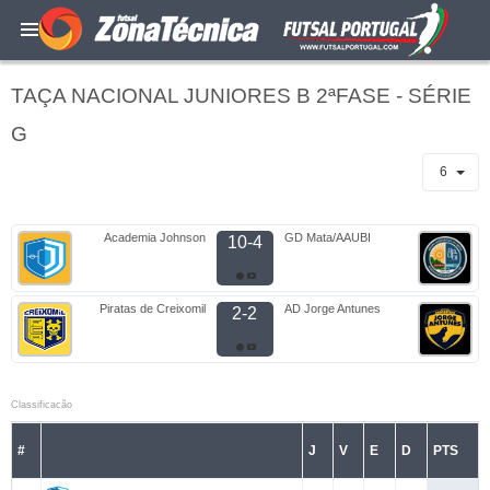
TAÇA NACIONAL JUNIORES B 2ªFASE - SÉRIE
G
6
Academia Johnson
GD Mata/AAUBI
10-4
Piratas de Creixomil
AD Jorge Antunes
2-2
Classificacão
#
J
V
E
D
PTS