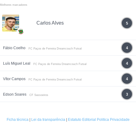
Melhores marcadores
Carlos Alves
5
Fábio Coelho
4
FC Paços de Ferreira Dreamcouch Futsal
Luís Miguel Leal
4
FC Paços de Ferreira Dreamcouch Futsal
Vítor Campos
4
FC Paços de Ferreira Dreamcouch Futsal
Edson Soares
3
CF Sassoeiros
Ficha técnica
|
Lei da transparência
|
Estatuto Editorial
Politica Privacidade