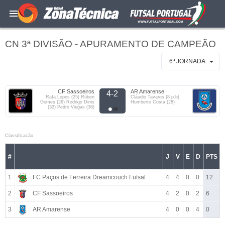
CN 3ª DIVISÃO - APURAMENTO DE CAMPEÃO
6ª JORNADA
CF Sassoeiros
AR Amarense
4-2
Rafa Lopes (25) Rúben
Cláudio Tavares (8 p.b)
Gomes (26) Rodrigo Dinis
Humberto Costa (28)
(32) Pedro Viegas (36)
Classificacão
#
J
V
E
D
PTS
1
FC Paços de Ferreira Dreamcouch Futsal
4
4
0
0
12
2
CF Sassoeiros
4
2
0
2
6
3
AR Amarense
4
0
0
4
0