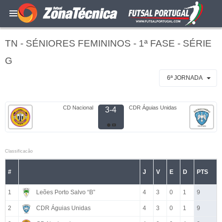
TN - SÉNIORES FEMININOS - 1ª FASE - SÉRIE
G
6ª JORNADA
CD Nacional
CDR Águias Unidas
3-4
Classificacão
#
J
V
E
D
PTS
1
Leões Porto Salvo “B”
4
3
0
1
9
2
CDR Águias Unidas
4
3
0
1
9