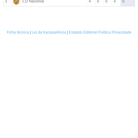
3
CD Nacional
4
0
0
4
0
Ficha técnica
|
Lei da transparência
|
Estatuto Editorial
Politica Privacidade