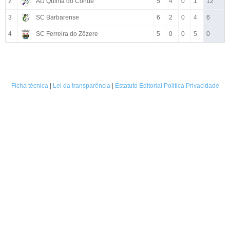
2
AD Quinta do Conde
5
4
0
1
12
3
SC Barbarense
6
2
0
4
6
4
SC Ferreira do Zêzere
5
0
0
5
0
Ficha técnica
|
Lei da transparência
|
Estatuto Editorial
Politica Privacidade