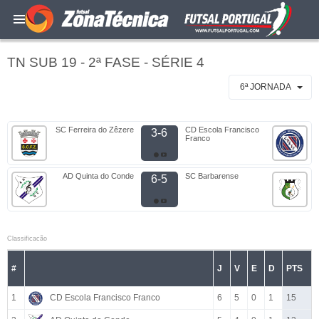
TN SUB 19 - 2ª FASE - SÉRIE 4
6ª JORNADA
SC Ferreira do Zêzere
CD Escola Francisco
3-6
Franco
AD Quinta do Conde
SC Barbarense
6-5
Classificacão
#
J
V
E
D
PTS
1
CD Escola Francisco Franco
6
5
0
1
15