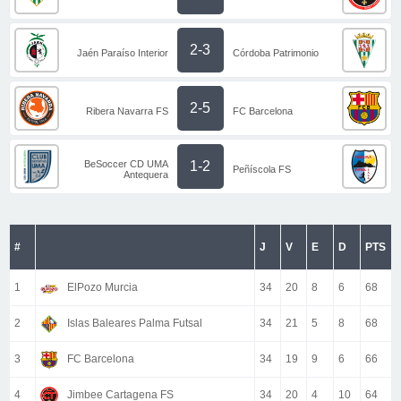
2-3
Jaén Paraíso Interior
Córdoba Patrimonio
2-5
Ribera Navarra FS
FC Barcelona
BeSoccer CD UMA
1-2
Peñíscola FS
Antequera
#
J
V
E
D
PTS
1
ElPozo Murcia
34
20
8
6
68
2
Islas Baleares Palma Futsal
34
21
5
8
68
3
FC Barcelona
34
19
9
6
66
4
Jimbee Cartagena FS
34
20
4
10
64