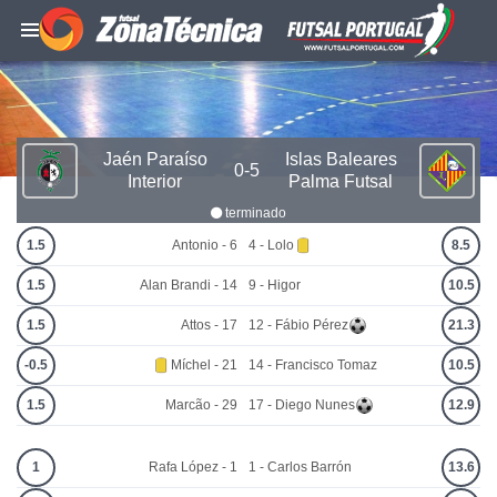
Jaén Paraíso
Islas Baleares
0-5
Interior
Palma Futsal
terminado
1.5
Antonio - 6
4 - Lolo
8.5
1.5
Alan Brandi - 14
9 - Higor
10.5
1.5
Attos - 17
12 - Fábio Pérez
21.3
-0.5
Míchel - 21
14 - Francisco Tomaz
10.5
1.5
Marcão - 29
17 - Diego Nunes
12.9
1
Rafa López - 1
1 - Carlos Barrón
13.6