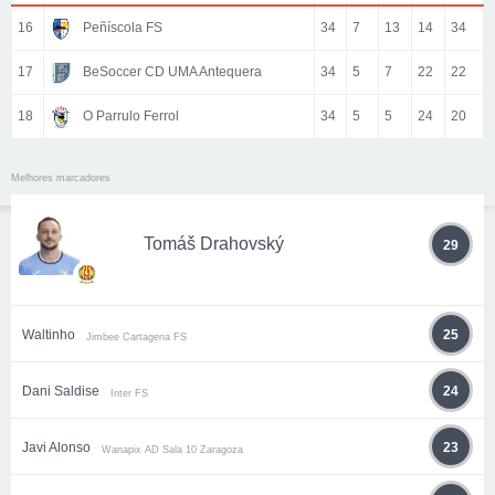
16
Peñíscola FS
34
7
13
14
34
17
BeSoccer CD UMA Antequera
34
5
7
22
22
18
O Parrulo Ferrol
34
5
5
24
20
Melhores marcadores
Tomáš Drahovský
29
Waltinho
25
Jimbee Cartagena FS
Dani Saldise
24
Inter FS
Javi Alonso
23
Wanapix AD Sala 10 Zaragoza