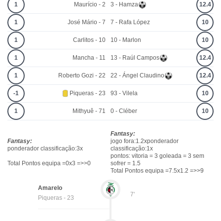
1
Maurício - 2
3 - Hamza
12.4
1
José Mário - 7
7 - Rafa López
10
1
Carlitos - 10
10 - Marlon
10
1
Mancha - 11
13 - Raúl Campos
12.4
1
Roberto Gozi - 22
22 - Ángel Claudino
12.4
-1
Piqueras - 23
93 - Vilela
10
1
Mithyuê - 71
0 - Cléber
10
Fantasy:
Fantasy:
jogo fora:1.2xponderador
ponderador classificação:3x
classificação:1x
pontos: vitoria = 3 goleada = 3 sem
Total Pontos equipa =0x3 =>>0
sofrer = 1.5
Total Pontos equipa =7.5x1.2 =>>9
Amarelo
7'
Piqueras - 23