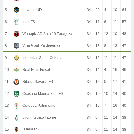
5
Levante UD
34
20
4
10
64
6
Inter FS
34
17
6
11
57
7
Wanapix AD Sala 10 Zaragoza
34
12
12
10
48
Viña Albali Valdepeñas
8
34
13
8
13
47
9
Industrias Santa Coloma
34
12
11
11
47
10
Real Betis Futsal
34
14
4
16
46
11
Ribera Navarra FS
34
12
5
17
41
12
Osasuna Magna Xota FS
34
10
10
14
40
13
Córdoba Patrimonio
34
11
7
16
40
14
Jaén Paraíso Interior
34
9
11
14
38
Burela FS
15
34
9
11
14
38