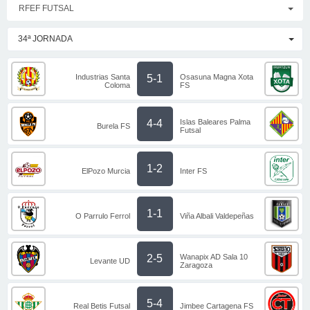
RFEF FUTSAL
34ª JORNADA
Industrias Santa
Osasuna Magna Xota
5-1
Coloma
FS
Islas Baleares Palma
4-4
Burela FS
Futsal
1-2
ElPozo Murcia
Inter FS
1-1
O Parrulo Ferrol
Viña Albali Valdepeñas
Wanapix AD Sala 10
2-5
Levante UD
Zaragoza
5-4
Real Betis Futsal
Jimbee Cartagena FS