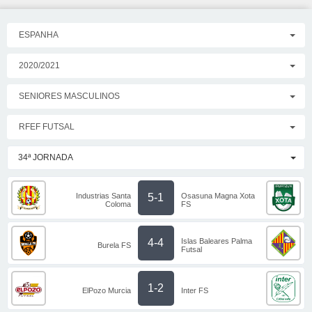
ESPANHA
2020/2021
SENIORES MASCULINOS
RFEF FUTSAL
34ª JORNADA
Industrias Santa
Osasuna Magna Xota
5-1
Coloma
FS
Islas Baleares Palma
4-4
Burela FS
Futsal
1-2
ElPozo Murcia
Inter FS