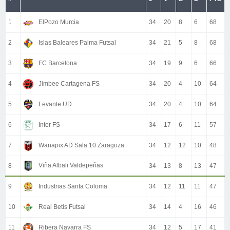
1
ElPozo Murcia
34
20
8
6
68
2
Islas Baleares Palma Futsal
34
21
5
8
68
3
FC Barcelona
34
19
9
6
66
4
Jimbee Cartagena FS
34
20
4
10
64
5
Levante UD
34
20
4
10
64
6
Inter FS
34
17
6
11
57
7
Wanapix AD Sala 10 Zaragoza
34
12
12
10
48
Viña Albali Valdepeñas
8
34
13
8
13
47
9
Industrias Santa Coloma
34
12
11
11
47
10
Real Betis Futsal
34
14
4
16
46
11
Ribera Navarra FS
34
12
5
17
41