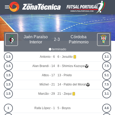
Jaén Paraíso
Córdoba
2-3
Interior
Patrimonio
terminado
1.5
Antonio - 6
6 - Jesulito
3.1
1.5
Alan Brandi - 14
8 - Shimizu Kazuya
7.5
1.5
Attos - 17
13 - Prieto
5.1
1.5
Míchel - 21
14 - Pablo del Moral
7.5
1.5
Marcão - 29
21 - Zequi
3.1
1
Rafa López - 1
5 - Boyos
4.6