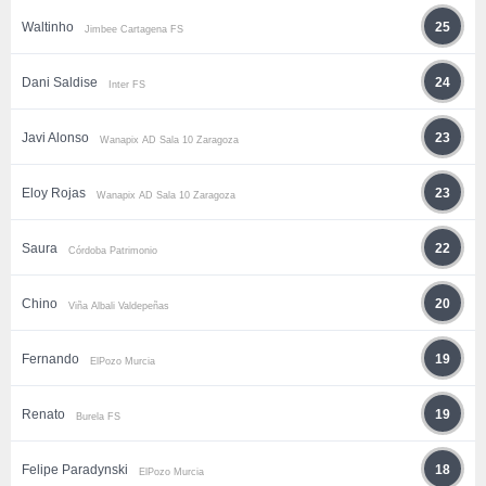
Waltinho
25
Jimbee Cartagena FS
Dani Saldise
24
Inter FS
Javi Alonso
23
Wanapix AD Sala 10 Zaragoza
Eloy Rojas
23
Wanapix AD Sala 10 Zaragoza
Saura
22
Córdoba Patrimonio
Chino
20
Viña Albali Valdepeñas
Fernando
19
ElPozo Murcia
Renato
19
Burela FS
Felipe Paradynski
18
ElPozo Murcia