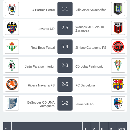
1-1
O Parrulo Ferrol
Viña Albali Valdepeñas
Wanapix AD Sala 10
2-5
Levante UD
Zaragoza
5-4
Real Betis Futsal
Jimbee Cartagena FS
2-3
Jaén Paraíso Interior
Córdoba Patrimonio
2-5
Ribera Navarra FS
FC Barcelona
BeSoccer CD UMA
1-2
Peñíscola FS
Antequera
#
J
V
E
D
PTS