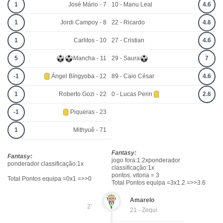
1
José Mário - 7
10 - Manu Leal
4.6
1
Jordi Campoy - 8
22 - Ricardo
4.6
1
Carlitos - 10
27 - Cristian
4.6
5
Mancha - 11
29 - Saura
7
-1
Ángel Bíngyoba - 12
89 - Caio César
4.6
1
Roberto Gozi - 22
0 - Lucas Perin
2.6
-1
Piqueras - 23
1
Mithyuê - 71
Fantasy:
Fantasy:
jogo fora:1.2xponderador
ponderador classificação:1x
classificação:1x
pontos: vitoria = 3
Total Pontos equipa =0x1 =>>0
Total Pontos equipa =3x1.2 =>>3.6
Amarelo
2'
21 - Zequi