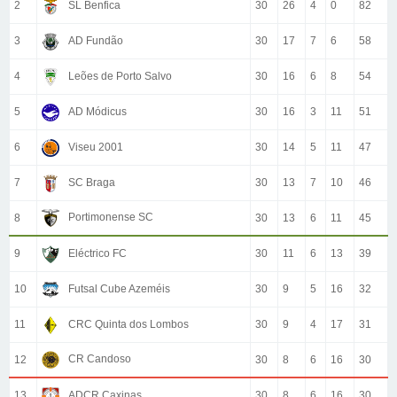
2
SL Benfica
30
26
4
0
82
3
AD Fundão
30
17
7
6
58
4
Leões de Porto Salvo
30
16
6
8
54
5
AD Módicus
30
16
3
11
51
6
Viseu 2001
30
14
5
11
47
7
SC Braga
30
13
7
10
46
Portimonense SC
8
30
13
6
11
45
9
Eléctrico FC
30
11
6
13
39
10
Futsal Cube Azeméis
30
9
5
16
32
11
CRC Quinta dos Lombos
30
9
4
17
31
CR Candoso
12
30
8
6
16
30
13
ADCR Caxinas
30
8
6
16
30