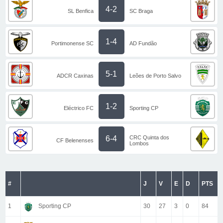
4-2
SL Benfica
SC Braga
1-4
Portimonense SC
AD Fundão
5-1
ADCR Caxinas
Leões de Porto Salvo
1-2
Eléctrico FC
Sporting CP
CRC Quinta dos
6-4
CF Belenenses
Lombos
#
J
V
E
D
PTS
1
Sporting CP
30
27
3
0
84