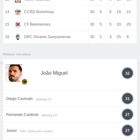
14
CCRD Burinhosa
30
5
6
19
21
15
CF Belenenses
30
5
5
20
20
16
GRC Dínamo Sanjoanense
30
2
3
25
9
Melhores marcadores
João Miguel
32
Diego Cavinato
31
Sporting CP
Fernando Cardinal
27
Sporting CP
Junior
27
CRC Quinta dos Lombos