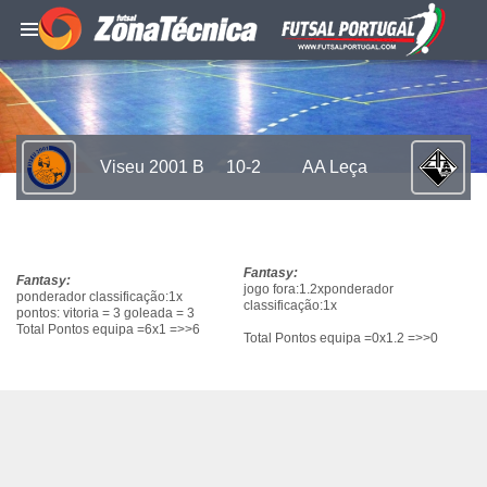
Viseu 2001 B
10-2
AA Leça
Fantasy:
Fantasy:
jogo fora:1.2xponderador
ponderador classificação:1x
classificação:1x
pontos: vitoria = 3 goleada = 3
Total Pontos equipa =6x1 =>>6
Total Pontos equipa =0x1.2 =>>0