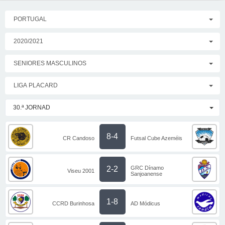
PORTUGAL
2020/2021
SENIORES MASCULINOS
LIGA PLACARD
30.ª JORNAD
8-4
CR Candoso
Futsal Cube Azeméis
GRC Dínamo
2-2
Viseu 2001
Sanjoanense
1-8
CCRD Burinhosa
AD Módicus