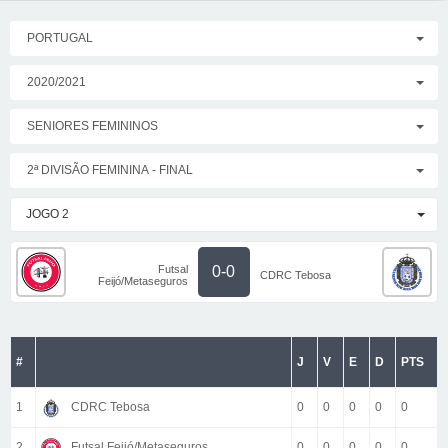
PORTUGAL
2020/2021
SENIORES FEMININOS
2ª DIVISÃO FEMININA - FINAL
JOGO 2
Futsal
0-0
CDRC Tebosa
Feijó/Metaseguros
#
J
V
E
D
PTS
1
CDRC Tebosa
0
0
0
0
0
2
Futsal Feijó/Metaseguros
0
0
0
0
0