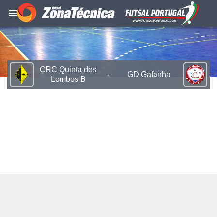
CRC Quinta dos
-
GD Gafanha
Lombos B