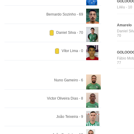
GOLOOOO
Liléu - 10
Bernardo Sozinho - 69
Amarelo
Daniel Sil
Daniel Silva - 70
70
Vítor Lima - 0
GOLOOOO
Fábio Mota
77
Nuno Gameiro - 6
Victor Oliveira Dias - 8
João Teixeira - 9