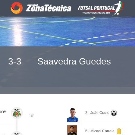
3-3
Saavedra Guedes
O!!!
2 - João Couto
10'
6 - Micael Correia