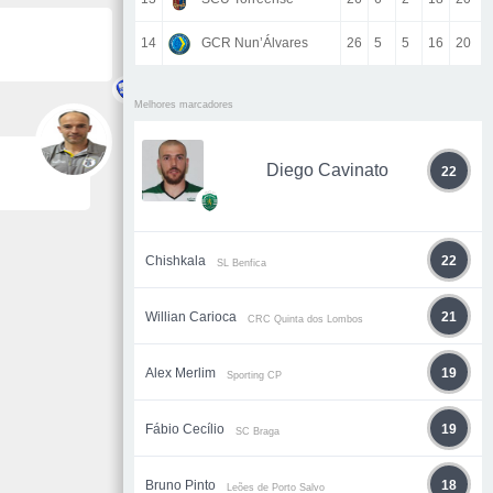
14
GCR Nun’Álvares
26
5
5
16
20
Melhores marcadores
Diego Cavinato
22
Chishkala
22
SL Benfica
Willian Carioca
21
CRC Quinta dos Lombos
Alex Merlim
19
Sporting CP
Fábio Cecílio
19
SC Braga
Bruno Pinto
18
Leões de Porto Salvo