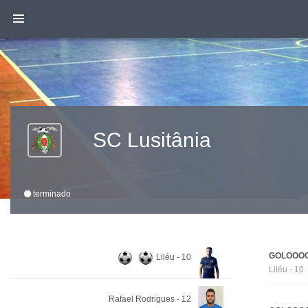
SC Lusitânia
terminado
GOLOOOO
Liléu - 10
Liléu - 10
Rafael Rodrigues - 12