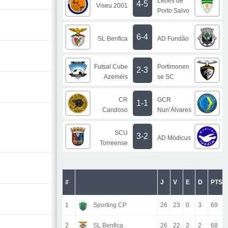
Leões de
4-5
Viseu 2001
Porto Salvo
6-4
SL Benfica
AD Fundão
Futsal Cube
Portimonen
2-3
Azeméis
se SC
CR
GCR
1-1
Candoso
Nun’Álvares
SCU
3-2
AD Módicus
Torreense
#
J
V
E
D
PTS
1
Sporting CP
26
23
0
3
69
2
SL Benfica
26
22
2
2
68