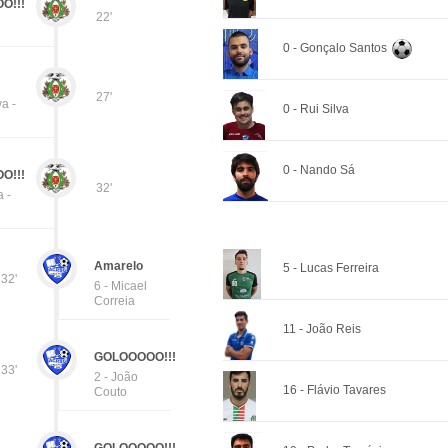
O!!!
22'
0 - Gonçalo Santos
27'
va -
0 - Rui Silva
0 - Nando Sá
O!!!
32'
 -
Amarelo
5 - Lucas Ferreira
32'
6 - Micael
Correia
11 - João Reis
GOLOOOOO!!!
33'
2 - João
16 - Flávio Tavares
Couto