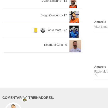
João Santinha - 13
Diogo Couceiro - 17
Amarelo
Vítor Lima 
Fábio Mota - 77
Emanuel Cota - 0
Amarelo
Fábio Mota
77
COMENTARIOS TREINADORES: