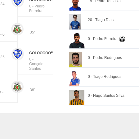
GOLOOOOO!!!
19 - Pedro Tomásio
34'
0 - Pedro
Ferreira
20 - Tiago Dias
35'
- 0
0 - Pedro Ferreira
GOLOOOOO!!!
35'
0 - Pedro Rodrigues
0 -
Gonçalo
Santos
0 - Tiago Rodrigues
38'
 -
0 - Hugo Santos Silva