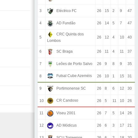
3
Eléctrico FC
26
15
2
9
47
4
AD Fundão
26
14
5
7
47
CRC Quinta dos
5
26
12
4
10
40
Lombos
6
SC Braga
26
11
4
11
37
7
Leões de Porto Salvo
26
9
8
9
35
Futsal Cube Azeméis
8
26
10
1
15
31
9
Portimonense SC
26
8
6
12
30
CR Candoso
10
26
5
11
10
26
11
Viseu 2001
26
7
5
14
26
12
AD Módicus
26
6
3
17
21
13
SCU Torreense
26
6
2
18
20