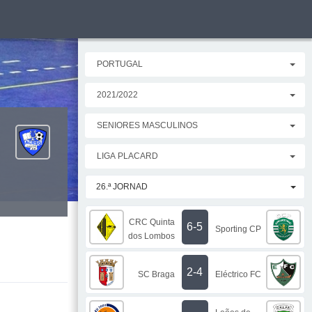
PORTUGAL
2021/2022
SENIORES MASCULINOS
LIGA PLACARD
26.ª JORNAD
CRC Quinta
6-5
Sporting CP
dos Lombos
2-4
SC Braga
Eléctrico FC