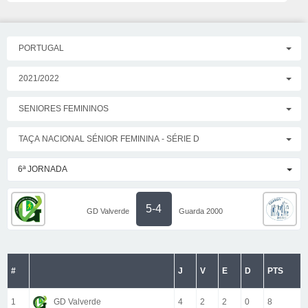
PORTUGAL
2021/2022
SENIORES FEMININOS
TAÇA NACIONAL SÉNIOR FEMININA - SÉRIE D
6ª JORNADA
5-4
GD Valverde
Guarda 2000
#
J
V
E
D
PTS
1
GD Valverde
4
2
2
0
8