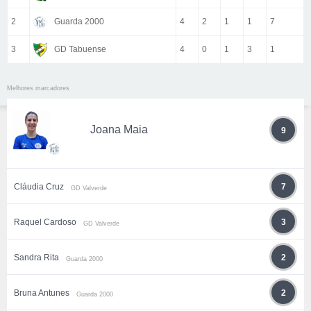
2
Guarda 2000
4
2
1
1
7
3
GD Tabuense
4
0
1
3
1
Melhores marcadores
Joana Maia
9
Cláudia Cruz
7
GD Valverde
Raquel Cardoso
3
GD Valverde
Sandra Rita
2
Guarda 2000
Bruna Antunes
2
Guarda 2000