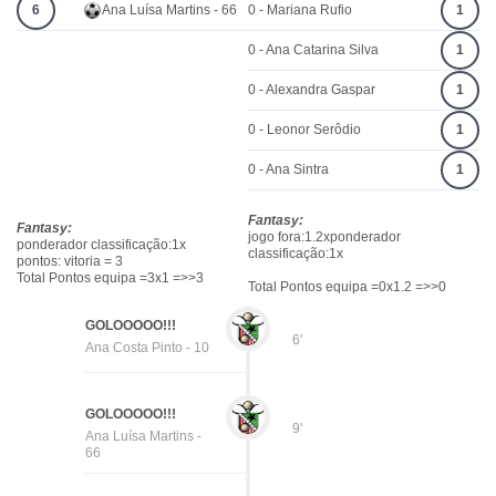
6
Ana Luísa Martins - 66
0 - Mariana Rufio
1
0 - Ana Catarina Silva
1
0 - Alexandra Gaspar
1
0 - Leonor Serôdio
1
0 - Ana Sintra
1
Fantasy:
Fantasy:
jogo fora:1.2xponderador
ponderador classificação:1x
classificação:1x
pontos: vitoria = 3
Total Pontos equipa =3x1 =>>3
Total Pontos equipa =0x1.2 =>>0
GOLOOOOO!!!
6'
Ana Costa Pinto - 10
GOLOOOOO!!!
9'
Ana Luísa Martins -
66