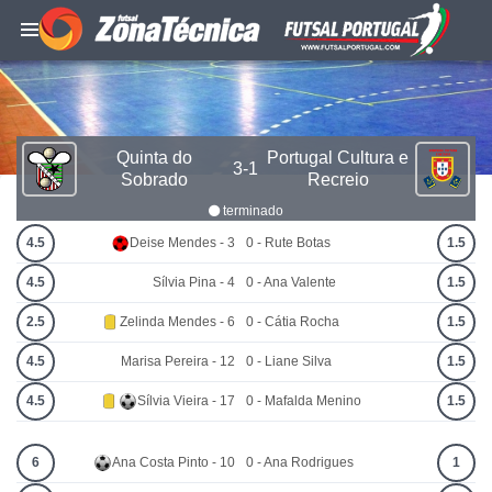
Quinta do
Portugal Cultura e
3-1
Sobrado
Recreio
terminado
4.5
Deise Mendes - 3
0 - Rute Botas
1.5
4.5
Sílvia Pina - 4
0 - Ana Valente
1.5
2.5
Zelinda Mendes - 6
0 - Cátia Rocha
1.5
4.5
Marisa Pereira - 12
0 - Liane Silva
1.5
4.5
Sílvia Vieira - 17
0 - Mafalda Menino
1.5
6
Ana Costa Pinto - 10
0 - Ana Rodrigues
1