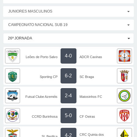
JUNIORES MASCULINOS
CAMPEONATO NACIONAL SUB 19
26ª JORNADA
4-0
Leões de Porto Salvo
ADCR Caxinas
6-2
Sporting CP
SC Braga
2-4
Futsal Clube Azeméis
Matosinhos FC
5-0
CCRD Burinhosa
CF Oeiras
CRC Quinta dos
4-2
SL Benfica