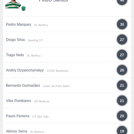
48
Pedro Marques
30
SL Benfica
Diogo Silva
27
Sporting CP
Tiago Neto
27
SL Benfica
Andriy Dzyalochynskyy
26
CCRD Burinhosa
Bernardo Guimarães
21
Leões de Porto Salvo
Vítor Pombares
21
AD Modicus
Paulo Ferreira
20
CS São João
Afonso Serra
19
SL Benfica