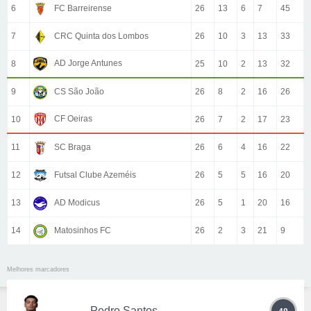
6
FC Barreirense
26
13
6
7
45
7
CRC Quinta dos Lombos
26
10
3
13
33
AD Jorge Antunes
8
25
10
2
13
32
9
CS São João
26
8
2
16
26
CF Oeiras
10
26
7
2
17
23
11
SC Braga
26
6
4
16
22
12
Futsal Clube Azeméis
26
5
5
16
20
13
AD Modicus
26
5
1
20
16
14
Matosinhos FC
26
2
3
21
9
Melhores marcadores
Pedro Santos