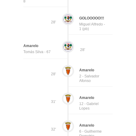
8
GOLOOOOO!!!
28'
Miguel Alfredo -
1 (pb)
Amarelo
28'
Tomás Silva - 67
Amarelo
28'
2 - Salvador
Afonso
Amarelo
31'
12 - Gabriel
Lopes
Amarelo
32'
6 - Guilherme