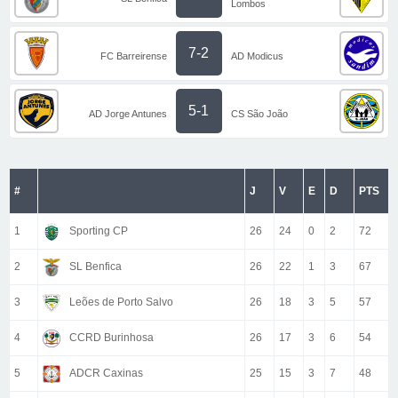
Lombos
7-2
FC Barreirense
AD Modicus
5-1
AD Jorge Antunes
CS São João
#
J
V
E
D
PTS
1
Sporting CP
26
24
0
2
72
2
SL Benfica
26
22
1
3
67
3
Leões de Porto Salvo
26
18
3
5
57
4
CCRD Burinhosa
26
17
3
6
54
5
ADCR Caxinas
25
15
3
7
48