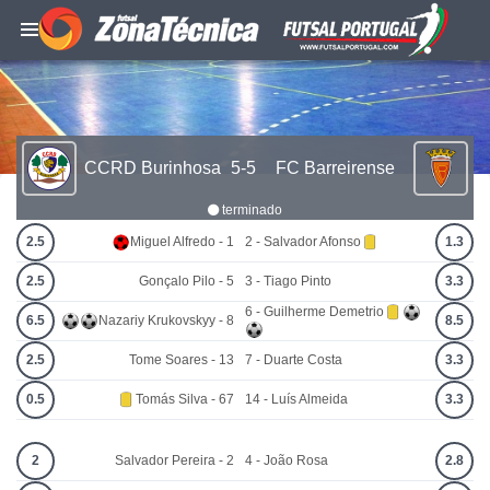
CCRD Burinhosa
5-5
FC Barreirense
terminado
2.5
Miguel Alfredo - 1
2 - Salvador Afonso
1.3
2.5
Gonçalo Pilo - 5
3 - Tiago Pinto
3.3
6 - Guilherme Demetrio
6.5
Nazariy Krukovskyy - 8
8.5
2.5
Tome Soares - 13
7 - Duarte Costa
3.3
0.5
Tomás Silva - 67
14 - Luís Almeida
3.3
2
Salvador Pereira - 2
4 - João Rosa
2.8