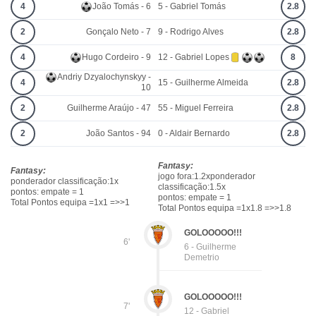
4
João Tomás - 6
5 - Gabriel Tomás
2.8
2
Gonçalo Neto - 7
9 - Rodrigo Alves
2.8
4
Hugo Cordeiro - 9
12 - Gabriel Lopes
8
Andriy Dzyalochynskyy -
4
15 - Guilherme Almeida
2.8
10
2
Guilherme Araújo - 47
55 - Miguel Ferreira
2.8
2
João Santos - 94
0 - Aldair Bernardo
2.8
Fantasy:
Fantasy:
jogo fora:1.2xponderador
ponderador classificação:1x
classificação:1.5x
pontos: empate = 1
pontos: empate = 1
Total Pontos equipa =1x1 =>>1
Total Pontos equipa =1x1.8 =>>1.8
GOLOOOOO!!!
6'
6 - Guilherme
Demetrio
GOLOOOOO!!!
7'
12 - Gabriel