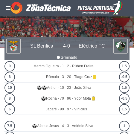
SL Benfica
4-0
Eléctrico FC
terminado
9
Martim Figueira - 1
2 - Rúben Freire
1.5
6
Rômulo - 3
20 - Tiago Cruz
-0.5
10
Arthur - 10
23 - João Silva
1.5
8
Rocha - 70
96 - Ygor Mota
-0.5
6
Jacaré - 99
97 - Vinicius
1.5
7.5
Afonso Jesus - 4
3 - António Silva
1