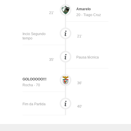
Amarelo
21'
20 - Tiago Cruz
Incio Segundo
21'
tempo
Pausa técnica
35'
GOLOOOOO!!!
36'
Rocha - 70
Fim da Partida
40'