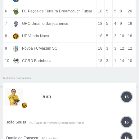
6
FC Paços de Ferreira Dreamcouch Futsal
18
5
5
8
20
7
GRC Dínamo Sanjoanense
18
5
4
9
19
8
UP Venda Nova
18
5
3
10
18
9
Póvoa FC/Varzim SC
18
3
3
12
12
10
CCRD Burinhosa
18
3
1
14
10
Melhores marcadores
Dura
16
João Sousa
16
FC Paços de Ferreira Dreamcouch Futsal
Danilo da Fonseca
14
SC Lusitânia