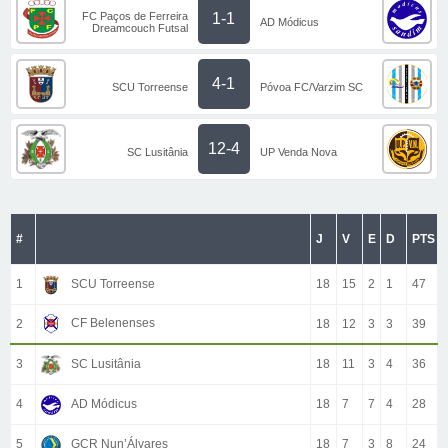
FC Paços de Ferreira
1-1
AD Módicus
Dreamcouch Futsal
4-1
SCU Torreense
Póvoa FC/Varzim SC
12-4
SC Lusitânia
UP Venda Nova
#
J
V
E
D
PTS
1
SCU Torreense
18
15
2
1
47
CF Belenenses
2
18
12
3
3
39
3
SC Lusitânia
18
11
3
4
36
4
AD Módicus
18
7
7
4
28
5
GCR Nun’Álvares
18
7
3
8
24