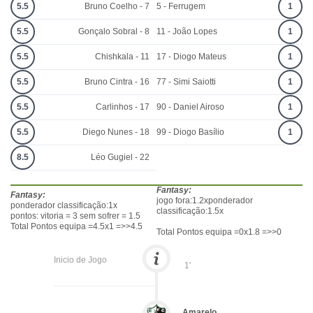
5.5
Bruno Coelho - 7
5 - Ferrugem
1
5.5
Gonçalo Sobral - 8
11 - João Lopes
1
5.5
Chishkala - 11
17 - Diogo Mateus
1
5.5
Bruno Cintra - 16
77 - Simi Saiotti
1
5.5
Carlinhos - 17
90 - Daniel Airoso
1
5.5
Diego Nunes - 18
99 - Diogo Basílio
1
8.5
Léo Gugiel - 22
Fantasy:
Fantasy:
jogo fora:1.2xponderador
ponderador classificação:1x
classificação:1.5x
pontos: vitoria = 3 sem sofrer = 1.5
Total Pontos equipa =4.5x1 =>>4.5
Total Pontos equipa =0x1.8 =>>0
Inicio de Jogo
1'
Amarelo