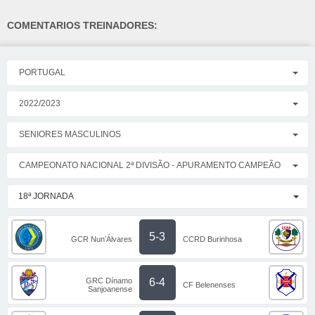
COMENTARIOS TREINADORES:
PORTUGAL
2022/2023
SENIORES MASCULINOS
CAMPEONATO NACIONAL 2ª DIVISÃO - APURAMENTO CAMPEÃO
18ª JORNADA
5-3
GCR Nun’Álvares
CCRD Burinhosa
GRC Dínamo
6-4
CF Belenenses
Sanjoanense