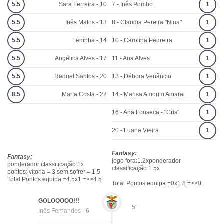
5.5
Sara Ferreira - 10
7 - Inês Pombo
1
5.5
Inês Matos - 13
8 - Claudia Pereira "Nina"
1
5.5
Leninha - 14
10 - Carolina Pedreira
1
5.5
Angélica Alves - 17
11 - Ana Alves
1
5.5
Raquel Santos - 20
13 - Débora Venâncio
1
8.5
Marta Costa - 22
14 - Marisa Amorim Amaral
1
16 - Ana Fonseca - "Cris"
1
20 - Luana Vieira
1
Fantasy:
Fantasy:
jogo fora:1.2xponderador
ponderador classificação:1x
classificação:1.5x
pontos: vitoria = 3 sem sofrer = 1.5
Total Pontos equipa =4.5x1 =>>4.5
Total Pontos equipa =0x1.8 =>>0
GOLOOOOO!!!
5'
Inês Fernandes - 6