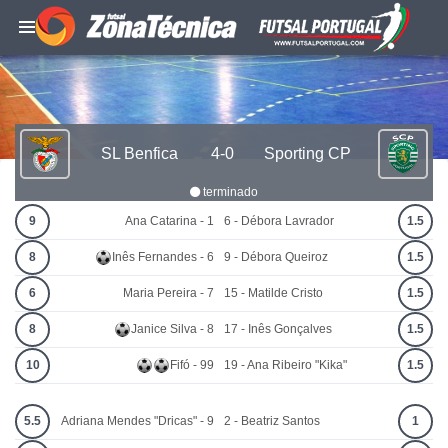
SL Benfica
4-0
Sporting CP
terminado
9
Ana Catarina - 1
6 - Débora Lavrador
1.5
8
Inês Fernandes - 6
9 - Débora Queiroz
1.5
6
Maria Pereira - 7
15 - Matilde Cristo
1.5
8
Janice Silva - 8
17 - Inês Gonçalves
1.5
10
Fifó - 99
19 - Ana Ribeiro "Kika"
1.5
5.5
Adriana Mendes "Dricas" - 9
2 - Beatriz Santos
1