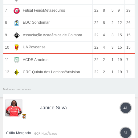
7
Futsal Feijó/Metaseguros
22
8
5
9
29
EDC Gondomar
8
22
8
2
12
26
9
Associação Académica de Coimbra
22
4
3
15
15
UA Povoense
10
22
4
3
15
15
11
ACDR Arneiros
22
2
1
19
7
12
CRC Quinta dos Lombos/Artvision
22
2
1
19
7
Melhores marcadores
Janice Silva
41
Cátia Morgado
31
GCR Nun’Álvares