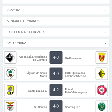
2022/2023
SENIORES FEMININOS
LIGA FEMININA PLACARD
22ª JORNADA
Associação Académica
4-3
UA Povoense
de Coimbra
FC Águias de Santa
CRC Quinta dos
4-0
Marta
Lombos/Artvision
Futsal
4-2
Santa Luzia FC
Feijó/Metaseguros
4-0
SL Benfica
Sporting CP