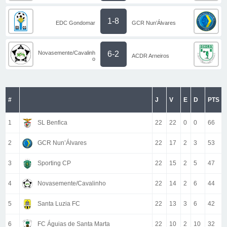
1-8
EDC Gondomar
GCR Nun’Álvares
Novasemente/Cavalinh
6-2
ACDR Arneiros
o
#
J
V
E
D
PTS
1
SL Benfica
22
22
0
0
66
2
GCR Nun’Álvares
22
17
2
3
53
3
Sporting CP
22
15
2
5
47
4
Novasemente/Cavalinho
22
14
2
6
44
5
Santa Luzia FC
22
13
3
6
42
6
FC Águias de Santa Marta
22
10
2
10
32