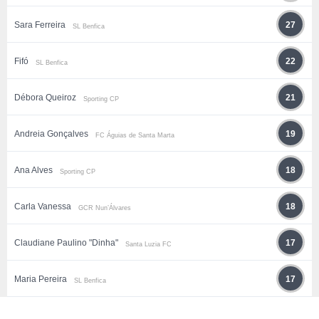
Sara Ferreira
27
SL Benfica
Fifó
22
SL Benfica
Débora Queiroz
21
Sporting CP
Andreia Gonçalves
19
FC Águias de Santa Marta
Ana Alves
18
Sporting CP
Carla Vanessa
18
GCR Nun’Álvares
Claudiane Paulino "Dinha"
17
Santa Luzia FC
Maria Pereira
17
SL Benfica