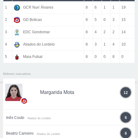
1
GCR Nun´Álvares
8
6
1
1
19
2
GD Boticas
8
5
0
3
15
3
EDC Gondomar
8
4
2
2
14
4
Aliados do Lordelo
8
3
1
4
10
5
Maia Futsal
8
0
0
8
0
Melhores marcadores
Margarida Mota
12
Inês Couto
6
Aliados do Lordelo
Beatriz Carneiro
6
Aliados do Lordelo