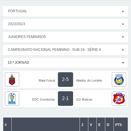
PORTUGAL
2022/2023
JUNIORES FEMININOS
CAMPEONATO NACIONAL FEMININO - SUB 19 - SÉRIE A
10.ª JORNAD
2-5
Maia Futsal
Aliados do Lordelo
2-1
EDC Gondomar
GD Boticas
#
J
V
E
D
PTS