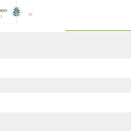
O!!!
39'
 5