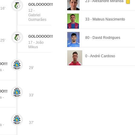
23 - Alexandre Miranda
GOLOOOOO!!!
16'
12 -
Gabriel
33 - Mateus Nascimento
Guimarães
GOLOOOOO!!!
80 - David Rodrigues
25'
17 - João
Mikus
0 - André Cardoso
O!!!
29'
a -
O!!!
33'
a -
37'
a -