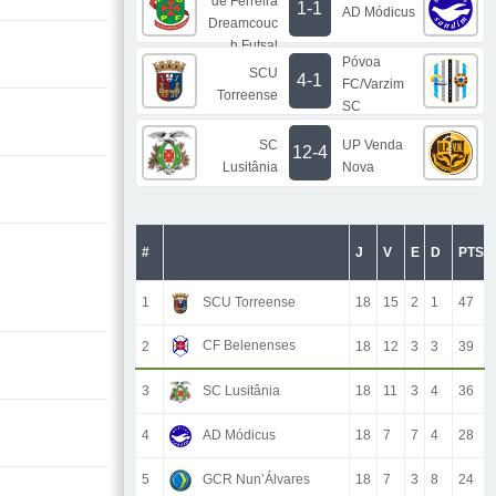
de Ferreira
1-1
AD Módicus
Dreamcouc
h Futsal
Póvoa
SCU
4-1
FC/Varzim
Torreense
SC
SC
UP Venda
12-4
Lusitânia
Nova
#
J
V
E
D
PTS
1
SCU Torreense
18
15
2
1
47
CF Belenenses
2
18
12
3
3
39
3
SC Lusitânia
18
11
3
4
36
4
AD Módicus
18
7
7
4
28
5
GCR Nun’Álvares
18
7
3
8
24