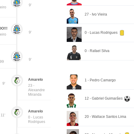
9'
eiro
27 - Ivo Vieira
O!!!
9'
0 - Lucas Rodrigues
eiro
0 - Rafael Silva
9'
 99
Amarelo
1 - Pedro Camargo
9'
23 -
Alexandre
Miranda
12 - Gabriel Guimarães
Amarelo
11'
20 - Wallace Santos Lima
0 - Lucas
Rodrigues