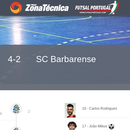
4-2
SC Barbarense
10 - Carlos Rodrigues
2'
 8
17 - João Mikus