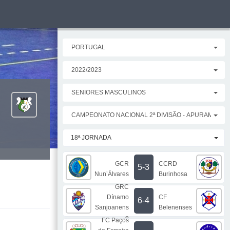
PORTUGAL
2022/2023
SENIORES MASCULINOS
CAMPEONATO NACIONAL 2ª DIVISÃO - APURAMENT
18ª JORNADA
GCR
CCRD
5-3
Nun’Álvares
Burinhosa
GRC
Dínamo
CF
6-4
Sanjoanens
Belenenses
e
FC Paços