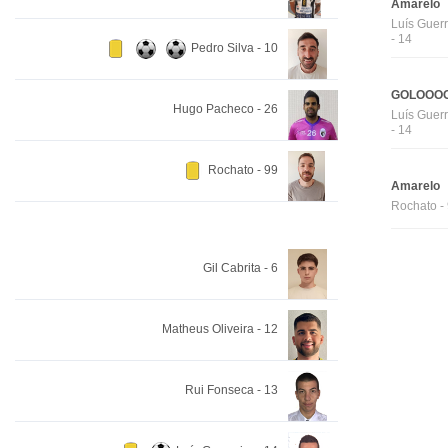
Amarelo
Luís Guerr
- 14
Pedro Silva - 10
GOLOOOO
Hugo Pacheco - 26
Luís Guerr
- 14
Rochato - 99
Amarelo
Rochato -
Gil Cabrita - 6
Matheus Oliveira - 12
Rui Fonseca - 13