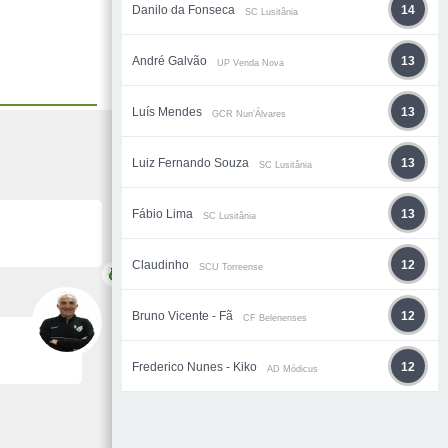
Danilo da Fonseca
14
SC Lusitânia
André Galvão
13
UP Venda Nova
Luís Mendes
13
GCR Nun’Álvares
Luiz Fernando Souza
13
SC Lusitânia
Fábio Lima
13
SC Lusitânia
Claudinho
12
SCU Torreense
Bruno Vicente - Fã
12
CF Belenenses
Frederico Nunes - Kiko
12
AD Módicus