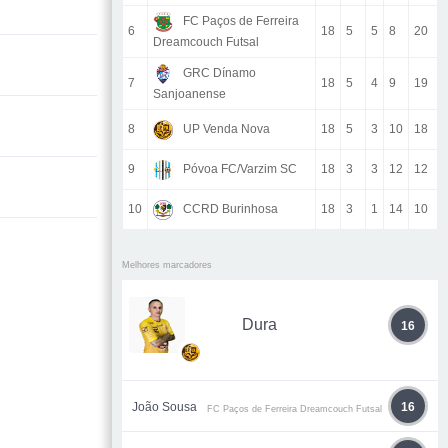
FC Paços de Ferreira
6
18
5
5
8
20
Dreamcouch Futsal
GRC Dínamo
7
18
5
4
9
19
Sanjoanense
8
UP Venda Nova
18
5
3
10
18
9
Póvoa FC/Varzim SC
18
3
3
12
12
10
CCRD Burinhosa
18
3
1
14
10
Melhores marcadores
Dura
16
João Sousa
16
FC Paços de Ferreira Dreamcouch Futsal