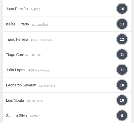
Joao Damião
16
AMSAC
Isaías Furtado
13
SC Lusitânia
Tiago Pereira
12
CCRD Burinhosa
Tiago Correia
11
AMSAC
João Lopes
11
GCR Nun’Álvares
Leonardo Severim
10
CS Marítimo
Luís Mouta
10
CS Marítimo
Sandro Silva
9
AMSAC