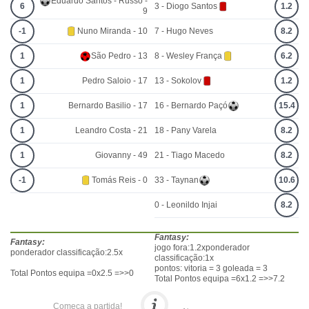
Eduardo Santos - Russo -
6
3 - Diogo Santos
1.2
9
-1
Nuno Miranda - 10
7 - Hugo Neves
8.2
1
São Pedro - 13
8 - Wesley França
6.2
1
Pedro Saloio - 17
13 - Sokolov
1.2
1
Bernardo Basilio - 17
16 - Bernardo Paçó
15.4
1
Leandro Costa - 21
18 - Pany Varela
8.2
1
Giovanny - 49
21 - Tiago Macedo
8.2
-1
Tomás Reis - 0
33 - Taynan
10.6
0 - Leonildo Injai
8.2
Fantasy:
Fantasy:
jogo fora:1.2xponderador
ponderador classificação:2.5x
classificação:1x
pontos: vitoria = 3 goleada = 3
Total Pontos equipa =0x2.5 =>>0
Total Pontos equipa =6x1.2 =>>7.2
Começa a partida!