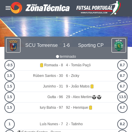
SCU Torreense
1-6
Sporting CP
terminado
-0.5
Romada - 8
4 - Tomás Paçó
8.7
1.5
Rúben Santos - 30
6 - Zicky
8.7
1.5
Juninho - 31
9 - João Matos
6.7
1.5
Gutta - 96
29 - Alex Merlim
13.5
1.5
Iury Bahia - 97
92 - Henrique
6.7
1
Luís Nunes - 7
2 - Tatinho
8.2