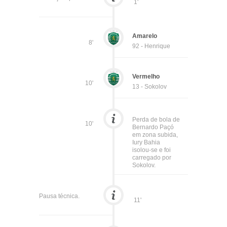
1'
Amarelo
8'
92 - Henrique
Vermelho
10'
13 - Sokolov
Perda de bola de
10'
Bernardo Paçó
em zona subida,
Iury Bahia
isolou-se e foi
carregado por
Sokolov.
Pausa técnica.
11'