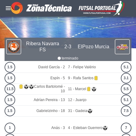
Ribera Navarra
2-3
ElPozo Murcia
FS
terminado
1.5
David García - 2
7 - Felipe Valério
5.1
1.5
Espín - 5
9 - Rafa Santos
3.1
Carlos Bartolomé -
11.5
11 - Marcel
5.5
10
1.5
Adrían Pereira - 13
12 - Juanjo
5.1
1.5
Gabrielzinho - 18
31 - Gadeia
7.5
1
Anás - 3
4 - Esteban Guerrero
7