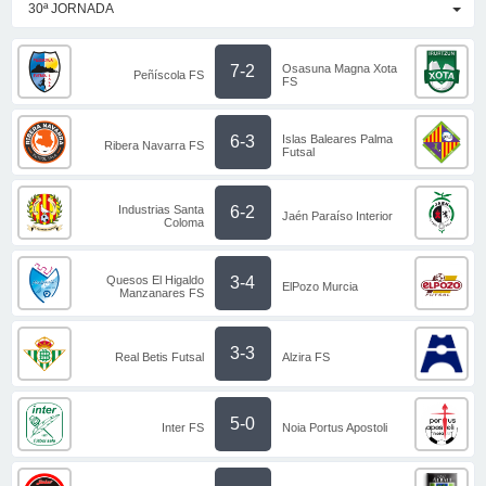
30ª JORNADA
Osasuna Magna Xota
7-2
Peñíscola FS
FS
Islas Baleares Palma
6-3
Ribera Navarra FS
Futsal
Industrias Santa
6-2
Jaén Paraíso Interior
Coloma
Quesos El Higaldo
3-4
ElPozo Murcia
Manzanares FS
3-3
Real Betis Futsal
Alzira FS
5-0
Inter FS
Noia Portus Apostoli