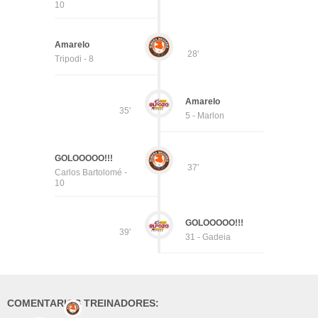
10
Amarelo
28'
Tripodi - 8
Amarelo
35'
5 - Marlon
GOLOOOOO!!!
37'
Carlos Bartolomé -
10
GOLOOOOO!!!
39'
31 - Gadeia
COMENTARIOS TREINADORES: