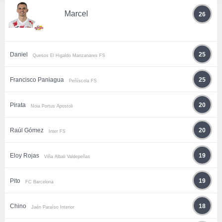
Marcel
26
Daniel
25
Quesos El Higaldo Manzanares FS
Francisco Paniagua
25
Peñíscola FS
Pirata
20
Noia Portus Apostoli
Raúl Gómez
20
Inter FS
Eloy Rojas
19
Viña Albali Valdepeñas
Pito
19
FC Barcelona
Chino
18
Jaén Paraíso Interior