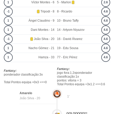
1
Víctor Montes - 6
5 - Marlon
2.6
-1
Tripodi - 8
8 - Ricardo
4.6
1
Ángel Claudino - 9
10 - Bruno Taffy
4.6
1
Dani Montes - 14
14 - Artyom Niyazov
4.6
-1
João Silva - 20
16 - David Álvarez
4.6
1
Nacho Gómez - 21
19 - Edu Sousa
4.6
1
Hamza - 33
77 - Eric Pérez
4.6
Fantasy:
Fantasy:
jogo fora:1.2xponderador
ponderador classificação:3x
classificação:1x
pontos: vitoria = 3
Total Pontos equipa =0x3 =>>0
Total Pontos equipa =3x1.2 =>>3.6
Amarelo
1'
João Silva - 20
GOLOOOOO!!!