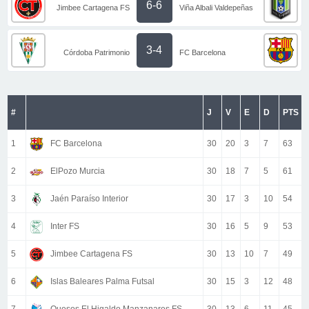
6-6
Jimbee Cartagena FS
Viña Albali Valdepeñas
3-4
Córdoba Patrimonio
FC Barcelona
#
J
V
E
D
PTS
1
FC Barcelona
30
20
3
7
63
2
ElPozo Murcia
30
18
7
5
61
3
Jaén Paraíso Interior
30
17
3
10
54
4
Inter FS
30
16
5
9
53
5
Jimbee Cartagena FS
30
13
10
7
49
6
Islas Baleares Palma Futsal
30
15
3
12
48