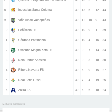
7
Quesos El Higaldo Manzanares FS
30
13
6
11
45
Industrias Santa Coloma
8
30
13
5
12
44
9
Viña Albali Valdepeñas
30
11
10
9
43
10
Peñíscola FS
30
10
9
11
39
11
Córdoba Patrimonio
30
10
4
16
34
12
Osasuna Magna Xota FS
30
9
7
14
34
13
Noia Portus Apostoli
30
9
3
18
30
Ribera Navarra FS
14
30
6
9
15
27
15
Real Betis Futsal
30
7
4
19
25
16
Alzira FS
30
6
6
18
24
Melhores marcadores