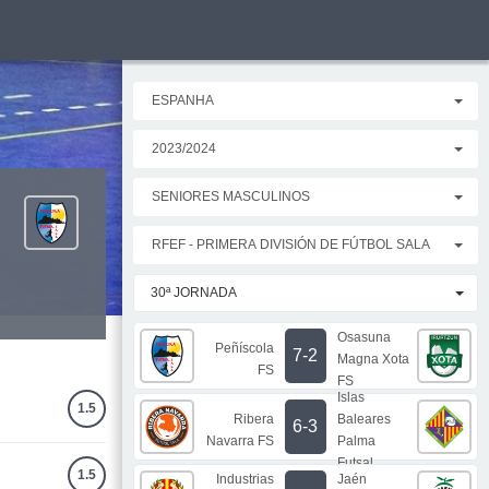
ESPANHA
2023/2024
SENIORES MASCULINOS
RFEF - PRIMERA DIVISIÓN DE FÚTBOL SALA
30ª JORNADA
Osasuna
Peñíscola
7-2
Magna Xota
FS
FS
Islas
1.5
Ribera
Baleares
6-3
Navarra FS
Palma
Futsal
1.5
Industrias
Jaén