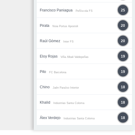
Francisco Paniagua
25
Peñíscola FS
Pirata
20
Noia Portus Apostoli
Raúl Gómez
20
Inter FS
Eloy Rojas
19
Viña Albali Valdepeñas
Pito
19
FC Barcelona
Chino
18
Jaén Paraíso Interior
Khalid
18
Industrias Santa Coloma
Álex Verdejo
18
Industrias Santa Coloma