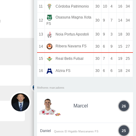
11
Córdoba Patrimonio
30
10
4
16
34
Osasuna Magna Xota
12
30
9
7
14
34
x
FS
13
Noia Portus Apostoli
30
9
3
18
30
Ribera Navarra FS
14
30
6
9
15
27
15
Real Betis Futsal
30
7
4
19
25
16
Alzira FS
30
6
6
18
24
Melhores marcadores
Marcel
26
Daniel
25
Quesos El Higaldo Manzanares FS