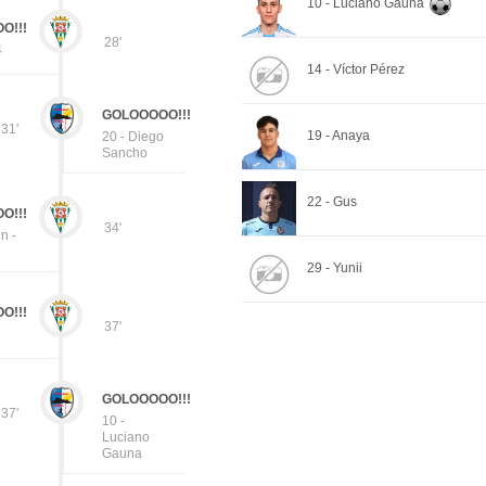
10 - Luciano Gauna
O!!!
28'
4
14 - Víctor Pérez
GOLOOOOO!!!
31'
19 - Anaya
20 - Diego
Sancho
22 - Gus
O!!!
34'
n -
29 - Yunii
O!!!
37'
GOLOOOOO!!!
37'
10 -
Luciano
Gauna