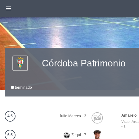
Córdoba Patrimonio
terminado
Amarelo
4.5
Julio Mareco - 3
Víctor Are
- 1
6.5
Zequi - 7