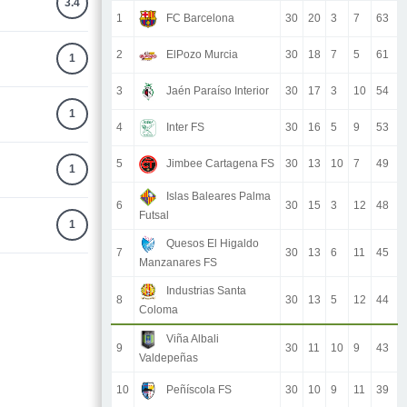
3.4
1
FC Barcelona
30
20
3
7
63
2
ElPozo Murcia
30
18
7
5
61
1
3
Jaén Paraíso Interior
30
17
3
10
54
1
4
Inter FS
30
16
5
9
53
5
Jimbee Cartagena FS
30
13
10
7
49
1
Islas Baleares Palma
6
30
15
3
12
48
Futsal
1
Quesos El Higaldo
7
30
13
6
11
45
Manzanares FS
Industrias Santa
8
30
13
5
12
44
Coloma
Viña Albali
9
30
11
10
9
43
Valdepeñas
10
Peñíscola FS
30
10
9
11
39