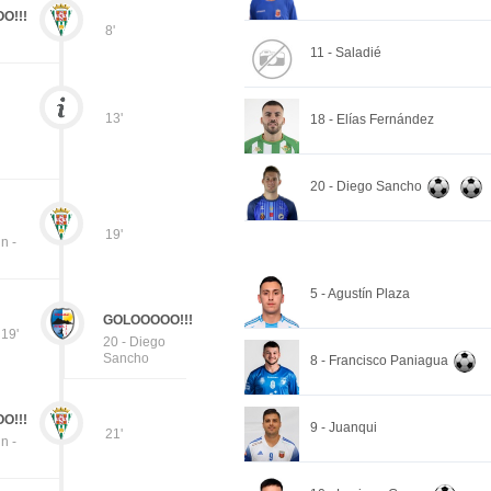
O!!!
8'
11 - Saladié
13'
18 - Elías Fernández
20 - Diego Sancho
19'
n -
5 - Agustín Plaza
GOLOOOOO!!!
19'
20 - Diego
Sancho
8 - Francisco Paniagua
O!!!
9 - Juanqui
21'
n -