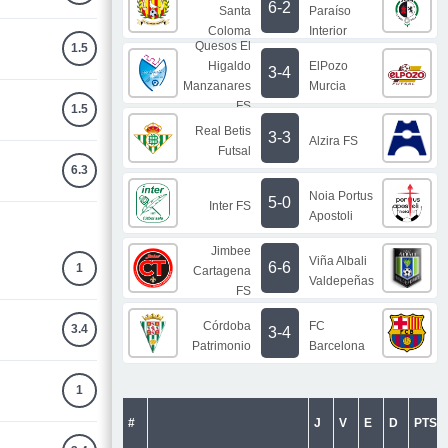
6-2
Santa
Paraíso
Coloma
Interior
Quesos El
1.5
Higaldo
ElPozo
3-4
Manzanares
Murcia
FS
1.5
Real Betis
3-3
Alzira FS
Futsal
6.3
Noia Portus
5-0
Inter FS
Apostoli
Jimbee
Viña Albali
6-6
1
Cartagena
Valdepeñas
FS
Córdoba
FC
3.4
3-4
Patrimonio
Barcelona
1
#
J
V
E
D
PTS