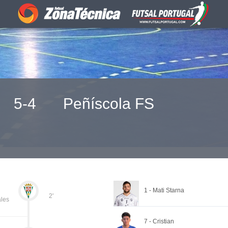
5-4
Peñíscola FS
1 - Mati Starna
2'
ales
7 - Cristian