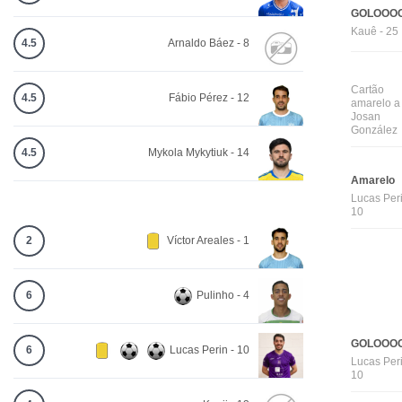
GOLOOOO
Kauê - 25
4.5
Arnaldo Báez - 8
Cartão
4.5
Fábio Pérez - 12
amarelo a
Josan
González
4.5
Mykola Mykytiuk - 14
Amarelo
Lucas Peri
10
2
Víctor Areales - 1
6
Pulinho - 4
GOLOOOO
6
Lucas Perin - 10
Lucas Peri
10