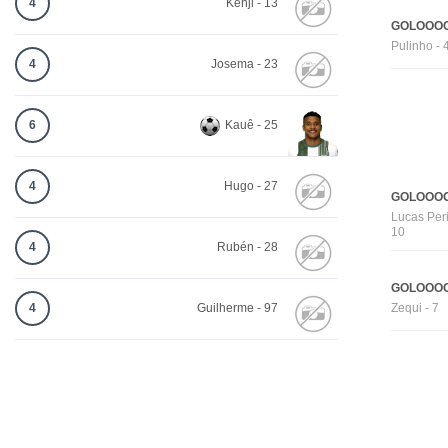
4
Kenji - 13
GOLOOOO
Pulinho - 
4
Josema - 23
6
Kauê - 25
4
Hugo - 27
GOLOOOO
Lucas Peri
10
4
Rubén - 28
GOLOOOO
4
Guilherme - 97
Zequi - 7