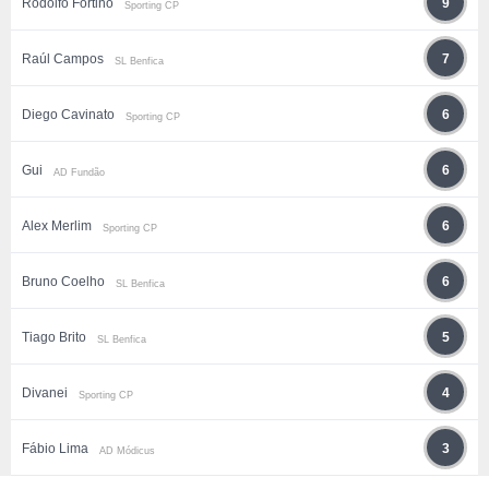
Rodolfo Fortino
9
Sporting CP
Raúl Campos
7
SL Benfica
Diego Cavinato
6
Sporting CP
Gui
6
AD Fundão
Alex Merlim
6
Sporting CP
Bruno Coelho
6
SL Benfica
Tiago Brito
5
SL Benfica
Divanei
4
Sporting CP
Fábio Lima
3
AD Módicus