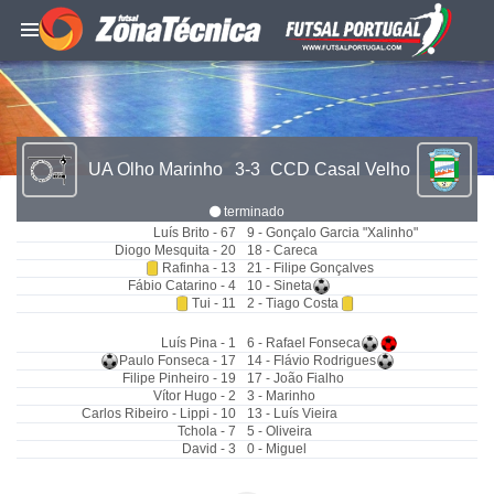
UA Olho Marinho
3-3
CCD Casal Velho
terminado
Luís Brito - 67
9 - Gonçalo Garcia "Xalinho"
Diogo Mesquita - 20
18 - Careca
Rafinha - 13
21 - Filipe Gonçalves
Fábio Catarino - 4
10 - Sineta
Tui - 11
2 - Tiago Costa
Luís Pina - 1
6 - Rafael Fonseca
Paulo Fonseca - 17
14 - Flávio Rodrigues
Filipe Pinheiro - 19
17 - João Fialho
Vítor Hugo - 2
3 - Marinho
Carlos Ribeiro - Lippi - 10
13 - Luís Vieira
Tchola - 7
5 - Oliveira
David - 3
0 - Miguel