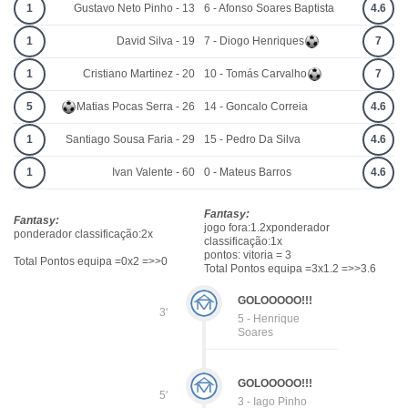
1
Gustavo Neto Pinho - 13
6 - Afonso Soares Baptista
4.6
1
David Silva - 19
7 - Diogo Henriques
7
1
Cristiano Martinez - 20
10 - Tomás Carvalho
7
5
Matias Pocas Serra - 26
14 - Goncalo Correia
4.6
1
Santiago Sousa Faria - 29
15 - Pedro Da Silva
4.6
1
Ivan Valente - 60
0 - Mateus Barros
4.6
Fantasy:
Fantasy:
jogo fora:1.2xponderador
ponderador classificação:2x
classificação:1x
pontos: vitoria = 3
Total Pontos equipa =0x2 =>>0
Total Pontos equipa =3x1.2 =>>3.6
GOLOOOOO!!!
3'
5 - Henrique
Soares
GOLOOOOO!!!
5'
3 - Iago Pinho