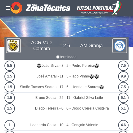
ACR Vale
2-6
AM Granja
Cambra
terminado
5.5
João Silva - 8
2 - Pedro Pereira
7.5
1.5
José Amaral - 11
3 - Iago Pinho
9.9
1.5
Simão Tavares Soares - 17
5 - Henrique Soares
7.5
1.5
Bruno Sousa - 22
11 - Gabriel Silva Leite
5.1
1.5
Diego Ferreira - 0
0 - Diogo Correia Costeira
5.1
1
Leonardo Costa - 10
4 - Gonçalo Valente
4.6