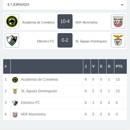
6.ª JORNADA
10-4
Academia de Condeixa
ADF Alvorninha
0-2
Eléctrico FC
SL Águias Dominguiso
#
J
V
E
D
PTS
1
Academia de Condeixa
6
5
0
1
15
2
SL Águias Dominguiso
6
5
0
1
15
3
Eléctrico FC
6
2
0
4
6
4
ADF Alvorninha
6
0
0
6
0